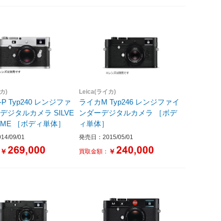
イカ)
Leica(ライカ)
P Typ240 レンジファ
ライカM Typ246 レンジファイ
ジタルカメラ SILVE
ンダーデジタルカメラ ［ボデ
R CHROME ［ボディ単体］
ィ単体］
4/09/01
発売日：2015/05/01
￥
￥
：
買取金額：