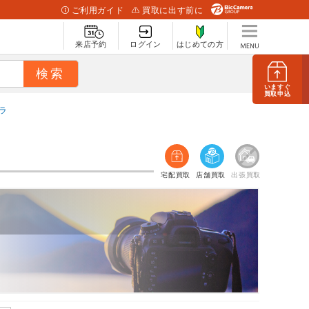
ご利用ガイド
買取に出す前に
来店予約
ログイン
はじめての方
いますぐ
買取申込
ラ
宅配買取
店舗買取
出張買取