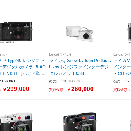
ライカ)
Leica(ライカ)
Leica(ラ
-P Typ240 レンジファ
ライカQ Snow by Iouri Podladtc
ライカM-
デジタルカメラ BLAC
hikov レンジファインダーデジ
インダーデ
INISH ［ボディ単
タルカメラ 19033
14/09/01
発売日：2018/06/26
発売日：201
￥
￥
：
買取金額：
買取金額