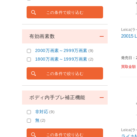
この条件で絞り込む
Leica(
20015
有効画素数
2000万画素～2999万画素
(9)
発売日：20
1800万画素～1999万画素
(2)
買取金額
この条件で絞り込む
ボディ内手ブレ補正機能
非対応
(9)
無
(2)
Leica(
この条件で絞り込む
ライカM