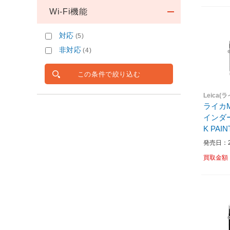
Wi-Fi機能
対応
(5)
非対応
(4)
この条件で絞り込む
Leica(
ライカM
インダー
K PAINT F
体］
発売日：20
買取金額