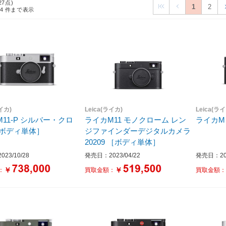
27点)
1
2
24
件まで表示
ライカ)
Leica(ライカ)
Leica(ラ
 シルバー・クロ
ライカM11 モノクローム レン
ライカM 
ム ［ボディ単体］
ジファインダーデジタルカメラ
20209 ［ボディ単体］
23/10/28
発売日：2023/04/22
発売日：202
￥
￥
：
買取金額：
買取金額