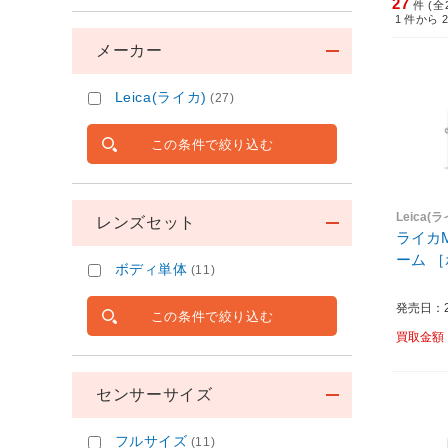
27
件 (全
1
件から
メーカー
Leica(ライカ)
(27)
この条件で絞り込む
Leica(
レンズセット
ライカM11-P
ー
ボディ単体
(11)
発売日：20
この条件で絞り込む
買取金額
センサーサイズ
フルサイズ
(11)