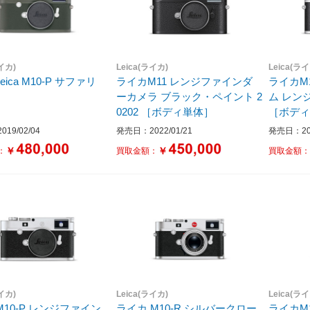
ライカ)
Leica(ライカ)
Leica(ラ
 Leica M10-P サファリ
ライカM11 レンジファインダ
ライカM
ーカメラ ブラック・ペイント 2
ム レンジファインダーカメラ
0202 ［ボディ単体］
［ボデ
19/02/04
発売日：2022/01/21
発売日：202
￥
￥
：
買取金額：
買取金額
ライカ)
Leica(ライカ)
Leica(ラ
10-P レンジファイン
ライカ M10-R シルバークロー
ライカM