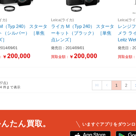
ライカ)
Leica(ライカ)
Leica(ラ
M（Typ 240） スタータ
ライカ M（Typ 240） スタータ
レンジ
（シルバー） ［単焦
ーキット（ブラック） ［単焦
メラ ラ
ズ］
点レンズ］
Leitz Wetzlar 20
体］
14/09/01
発売日：2014/09/01
発売日：202
￥
￥
：
買取金額：
買取金額
27点)
1
2
24
件まで表示
かんたん買取。
いますぐアプリをダウンロ