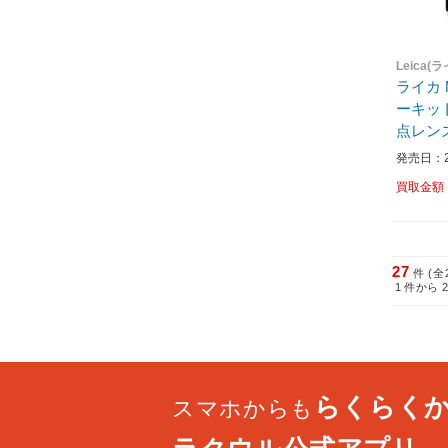
Leica(
ライカ 
ーキット
点レン
発売日：20
買取金額
27
件 (全
1
件から
らくらく
スマホからも