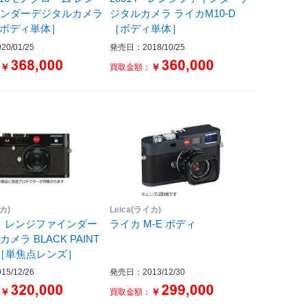
インダーデジタルカメラ
ジタルカメラ ライカM10-D
 ［ボディ単体］
［ボディ単体］
0/01/25
発売日：2018/10/25
￥
￥
：
買取金額：
イカ)
Leica(ライカ)
40 レンジファインダー
ライカ M-E ボディ
ACK PAINT
H ［単焦点レンズ］
5/12/26
発売日：2013/12/30
￥
￥
：
買取金額：