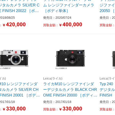
カメラ SILVER C
ム レンジファインダーカメラ
ジファ
 FINISH 20022 ［ボデ
［ボディ単体］
20050
］
18/08/25
発売日：2020/07/24
発売日：202
￥
￥
：
買取金額：
買取金額
ライカ)
Leica(ライカ)
Leica(ラ
M10 レンジファインダ
ライカM10 レンジファインダ
Typ 2
ラ SILVER CH
ーデジタルカメラ BLACK CHR
デジタルカメラ BL
FINISH 20001 ［ボディ
OME FINISH 20000 ［ボディ単
FINIS
体］
17/01/18
発売日：2017/01/18
発売日：201
￥
￥
：
買取金額：
買取金額