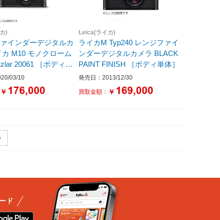
イカ)
Leica(ライカ)
ファインダーデジタルカ
ライカM Typ240 レンジファイ
イカ M10 モノクローム
ンダーデジタルカメラ BLACK
061 ［ボディ単
PAINT FINISH ［ボディ単体］
0/03/10
発売日：2013/12/30
￥
￥
：
買取金額：
ード