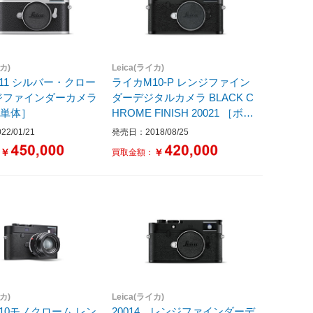
イカ)
Leica(ライカ)
11 シルバー・クロー
ライカM10-P レンジファイン
ダーデジタルカメラ BLACK C
ィ単体］
HROME FINISH 20021 ［ボデ
ィ単体］
2/01/21
発売日：2018/08/25
￥
￥
：
買取金額：
イカ)
Leica(ライカ)
10モノクローム レン
20014 レンジファインダーデ