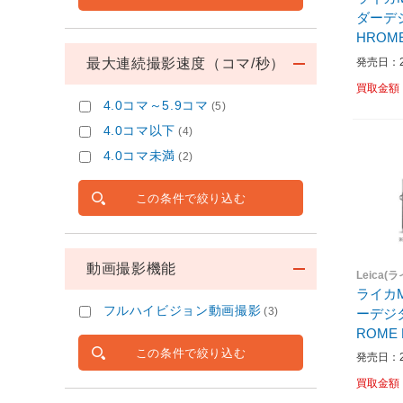
ダーデジタル
HROME
ィ単体
発売日：20
最大連続撮影速度（コマ/秒）
買取金額
4.0コマ～5.9コマ
(5)
4.0コマ以下
(4)
4.0コマ未満
(2)
この条件で絞り込む
動画撮影機能
Leica(
ライカ
フルハイビジョン動画撮影
(3)
ーデジタルカメ
ROME 
単体］
この条件で絞り込む
発売日：20
買取金額