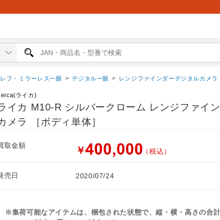
眼レフ・ミラーレス一眼
>
デジタル一眼
>
レンジファインダーデジタルカメラ
Leica(ライカ)
ライカ M10-R シルバークローム レンジファイ
カメラ ［ボディ単体］
買取金額
￥
（税込）
発売日
2020/07/24
※集荷可能なアイテムは、梱包された状態で、縦・横・高さの合