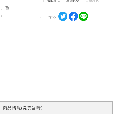
宅配買取
店舗買取
出張買取
ん。買
す。
シェアする
商品情報(発売当時)