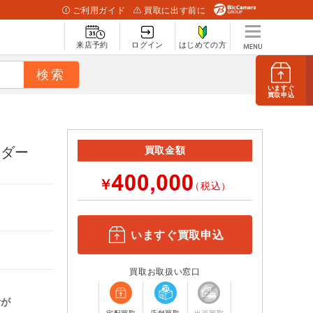
ご利用ガイド
買取に出す前に
来店予約
ログイン
はじめての方
いますぐ
買取申込
ンダー
買取金額
￥
（税込）
いますぐ買取申込
買取お取扱い窓口
計が