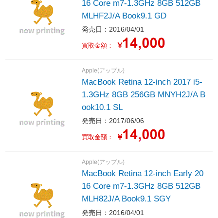
16 Core m7-1.3GHz 8GB 512GB
MLHF2J/A Book9.1 GD
発売日：2016/04/01
￥
買取金額：
Apple(アップル)
MacBook Retina 12-inch 2017 i5-
1.3GHz 8GB 256GB MNYH2J/A B
ook10.1 SL
発売日：2017/06/06
￥
買取金額：
Apple(アップル)
MacBook Retina 12-inch Early 20
16 Core m7-1.3GHz 8GB 512GB
MLH82J/A Book9.1 SGY
発売日：2016/04/01