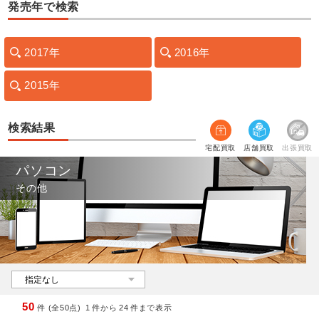
発売年で検索
2017年
2016年
2015年
検索結果
宅配買取
店舗買取
出張買取
パソコン
その他
50
件 (全50点)
1
件から
24
件まで表示