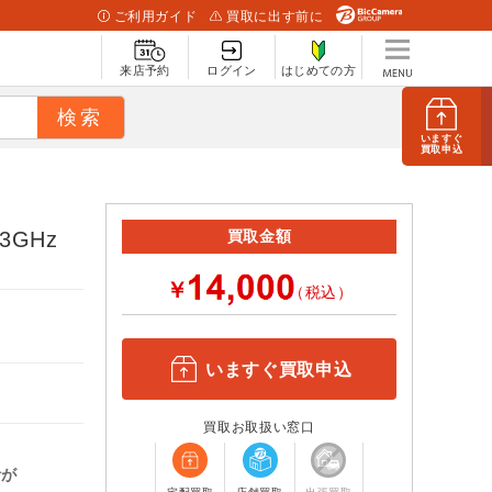
ご利用ガイド
買取に出す前に
来店予約
ログイン
はじめての方
いますぐ
買取申込
.3GHz
買取金額
￥
（税込）
いますぐ買取申込
買取お取扱い窓口
計が