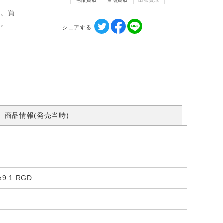
宅配買取
店舗買取
出張買取
ん。買
す。
シェアする
商品情報(発売当時)
k9.1 RGD