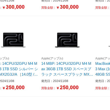
24/11/08
発売日：2024/11/08
発売日：202
モリ：48GB /SSD：1TB
B /SSD：1TB /無し /日本語版
M4 /メモ
￥
￥
：
買取金額：
買取金額
/日本語版キーボード /202
キーボード /2024年10月モデ
/無し /
月モデル］
ル］
4年10
アップル)
Apple(アップル)
Apple(ア
: 14CPU/32GPU M4 M
14 MBP: 14CPU/32GPU M4 M
MacBoo
GB 1TB SSD シルバー シ
ax 36GB 1TB SSD スペースブ
3 Max 
X2G3J/A ［14.0型 /M
ラック スペースブラック MX2
48GB S
 /Apple M4 /メモリ：36G
K3J/A ［14.0型 /Mac OS /Apple
ルバー
24/11/08
発売日：2024/11/08
発売日：202
D：1TB /無し /日本語版
M4 /メモリ：36GB /SSD：1TB
￥
￥
：
買取金額：
買取金額
ド /2024年10月モデ
/無し /日本語版キーボード /202
4年10月モデル］