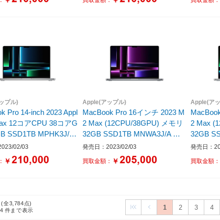
 /2024年10月モデル］
語版キーボード /2024年10月モ
無し /日
デル］
4年10
アップル)
Apple(アップル)
Apple(ア
 Pro 14-inch 2023 Appl
MacBook Pro 16インチ 2023 M
MacBoo
Max 12コアCPU 38コアG
2 Max (12CPU/38GPU) メモリ
2 Max 
GB SSD1TB MPHK3J/A
32GB SSD1TB MNWA3J/A ス
32GB S
ペースグレイ
ルバー
23/02/03
発売日：2023/02/03
発売日：202
￥
￥
：
買取金額：
買取金額
 (全3,784点)
1
2
3
4
24
件まで表示