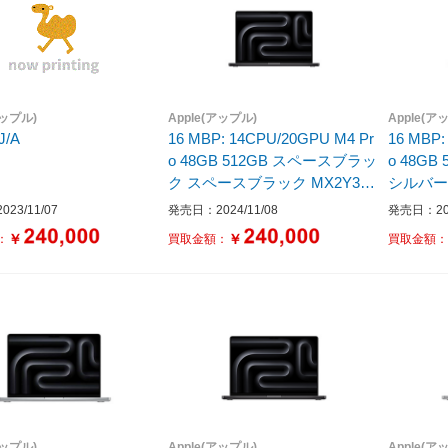
アップル)
Apple(アップル)
Apple(ア
J/A
16 MBP: 14CPU/20GPU M4 Pr
16 MBP:
o 48GB 512GB スペースブラッ
o 48GB
ク スペースブラック MX2Y3J/
シルバー M
A ［16.0型 /Mac OS /Apple M4
Mac OS
23/11/07
発売日：2024/11/08
発売日：202
/メモリ：48GB /SSD：512GB /
GB /SS
￥
￥
：
買取金額：
買取金額
無し /日本語版キーボード /202
語版キーボ
4年10月モデル］
デル］
アップル)
Apple(アップル)
Apple(ア