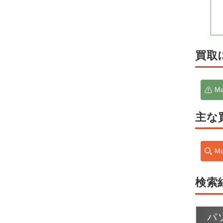
買取
M
主な
M
検索
パ