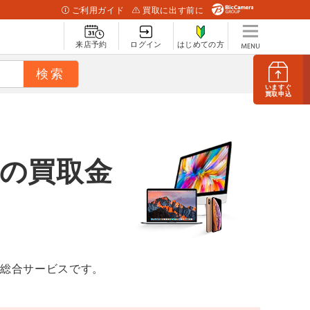
ご利用ガイド
買取に出す前に
来店予約
ログイン
はじめての方
いますぐ
買取申込
chの買取金
取総合サービスです。