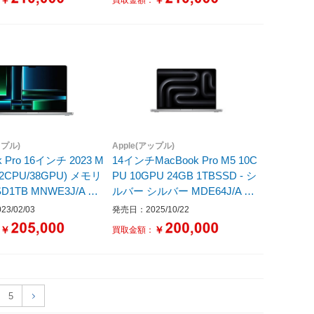
本語版キーボード /202
月モデル］
ップル)
Apple(アップル)
k Pro 16インチ 2023 M
14インチMacBook Pro M5 10C
(12CPU/38GPU) メモリ
PU 10GPU 24GB 1TBSSD - シ
SD1TB MNWE3J/A シ
ルバー シルバー MDE64J/A ［1
4.2型 /Mac OS /Apple M5 /メモ
3/02/03
発売日：2025/10/22
リ：24GB /SSD：1TB /無し /日
￥
￥
：
買取金額：
本語版キーボード /2025年10月
モデル］
5