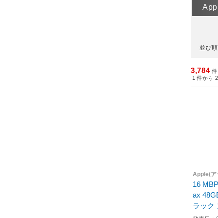
Ap
並び順
3,784
件
1
件から
Apple(
16 MBP
ax 48
ラック スペースブラック MX3
13J/A 