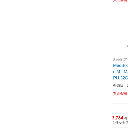
ーボード
Apple(
MacBook
e M2 
PU 32
SL
発売日：20
買取金額
3,784
件
1
件から