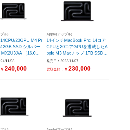
ップル)
Apple(アップル)
 14CPU/20GPU M4 Pr
14インチMacBook Pro: 14コア
 512GB SSD シルバー
CPUと30コアGPUを搭載したA
X2U3J/A ［16.0型 /
pple M3 Maxチップ 1TB SSD -
 /Apple M4 /メモリ：48
スペースブラック MRX53J/A
4/11/08
発売日：2023/11/07
D：512GB /無し /日本
スペースブラック MRX53J/A
￥
￥
：
買取金額：
ード /2024年10月モ
ップル)
Apple(アップル)