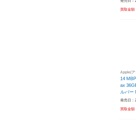
発売日：20
M4 /メ
買取金額
/無し 
4年10
Apple(
14 MBP
ax 36
ルバー M
ac OS
発売日：20
B /SS
買取金額
キーボー
ル］