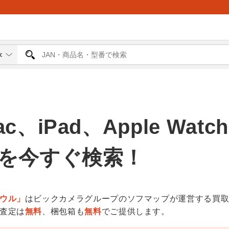
ac、iPad、Apple Wat
を今すぐ検索！
ウル」
はビックカメラグループのソフマップが運営する買
査定は
無料
、梱包箱も
無料
でご提供します。