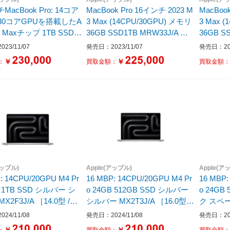
MacBook Pro: 14コア
MacBook Pro 16インチ 2023 M
MacBoo
30コアGPUを搭載したA
3 Max (14CPU/30GPU) メモリ
3 Max 
3 Maxチップ 1TB SSD -
36GB SSD1TB MRW33J/A ス
36GB S
RX83J/A シルバー
ペースブラック
ルバー
23/11/07
発売日：2023/11/07
発売日：202
J/A
￥
￥
：
買取金額：
買取金額
アップル)
Apple(アップル)
Apple(ア
: 14CPU/20GPU M4 Pr
16 MBP: 14CPU/20GPU M4 Pr
16 MBP:
B 1TB SSD シルバー シ
o 24GB 512GB SSD シルバー
o 24G
X2F3J/A ［14.0型 /Ma
シルバー MX2T3J/A ［16.0型 /
ク スペースブラック MX2X3J/
/Apple M4 /メモリ：24GB
Mac OS /Apple M4 /メモリ：24
A ［16.0
24/11/08
発売日：2024/11/08
発売日：202
：1TB /無し /日本語版キ
GB /SSD：512GB /無し /日本
/メモリ：2
￥
￥
：
買取金額：
買取金額