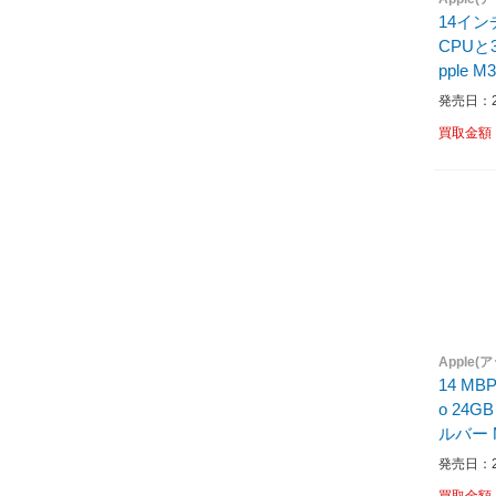
14インチ
CPUと
pple M
シルバー M
発売日：20
MRX83
買取金額
Apple(
14 MBP
o 24G
ルバー M
c OS 
発売日：20
/SSD
買取金額