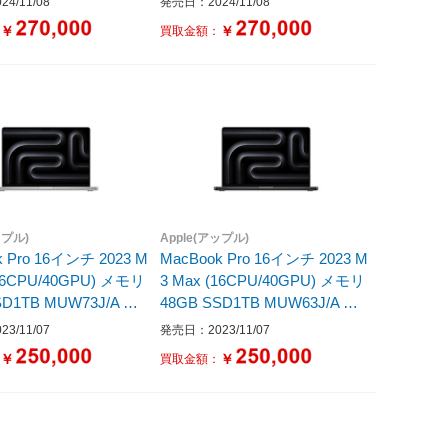
4/11/08
発売日：2024/11/08
リ：36GB /SSD：1TB
/SSD：1TB /無し /日本語版キ
￥
￥
：
買取金額：
日本語版キーボード /202
ーボード /2024年10月モデル］
月モデル］
ップル)
Apple(アップル)
k Pro 16インチ 2023 M
MacBook Pro 16インチ 2023 M
(16CPU/40GPU) メモリ
3 Max (16CPU/40GPU) メモリ
SD1TB MUW73J/A シ
48GB SSD1TB MUW63J/A ス
ペースブラック
3/11/07
発売日：2023/11/07
￥
￥
：
買取金額：