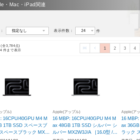
ple・Mac・iPad関連
：
表示件数：
件
 (全3,784点)
1
2
3
4
24
件まで表示
アップル)
Apple(アップル)
Apple(ア
: 16CPU/40GPU M4 M
16 MBP: 16CPU/40GPU M4 M
16 MBP:
GB 1TB SSD スペースブ
ax 48GB 1TB SSD シルバー シ
ax 36G
ルバー MX2W3J/A ［16.0型 /M
ラック スペースブラック MX3
［16.0型 /Mac OS /Apple
ac OS /Apple M4 /メモリ：48G
03J/A ［