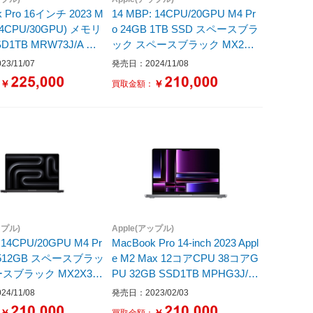
k Pro 16インチ 2023 M
14 MBP: 14CPU/20GPU M4 Pr
(14CPU/30GPU) メモリ
o 24GB 1TB SSD スペースブラ
SD1TB MRW73J/A シ
ック スペースブラック MX2J3
J/A ［14.0型 /Mac OS /Apple M
3/11/07
発売日：2024/11/08
4 /メモリ：24GB /SSD：1TB /
￥
￥
：
買取金額：
無し /日本語版キーボード /202
4年10月モデル］
ップル)
Apple(アップル)
 14CPU/20GPU M4 Pr
MacBook Pro 14-inch 2023 Appl
B 512GB スペースブラッ
e M2 Max 12コアCPU 38コアG
PU 32GB SSD1TB MPHG3J/A
型 /Mac OS /Apple M4
SGY
4/11/08
発売日：2023/02/03
4GB /SSD：512GB /
￥
￥
：
買取金額：