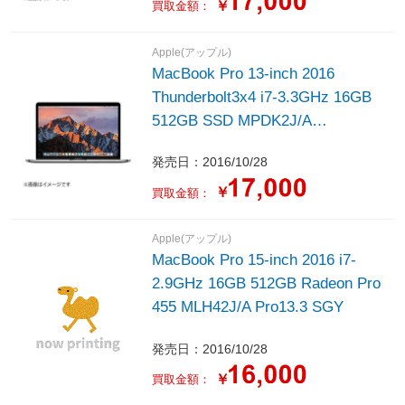
￥
買取金額：
Apple(アップル)
MacBook Pro 13-inch 2016
Thunderbolt3x4 i7-3.3GHz 16GB
512GB SSD MPDK2J/A
Pro13.2（MNQF2J/A CTO）
発売日：2016/10/28
￥
買取金額：
Apple(アップル)
MacBook Pro 15-inch 2016 i7-
2.9GHz 16GB 512GB Radeon Pro
455 MLH42J/A Pro13.3 SGY
発売日：2016/10/28
￥
買取金額：