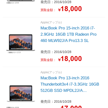
発売日：2016/10/28
￥
買取金額：
Apple(アップル)
MacBook Pro 15-inch 2016 i7-
2.9GHz 16GB 1TB Radeon Pro
460 MLW92J/A Pro13.3 SL
発売日：2016/10/28
￥
買取金額：
Apple(アップル)
MacBook Pro 13-inch 2016
Thunderbolt3x4 i7-3.3GHz 16GB
512GB SSD MPDL2J/A
Pro13.2（MPDL2J/A CTO）
発売日：2016/10/28