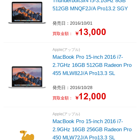
Thunderbolt3x4 i5-3.1GHz 8GB
512GB MNQF2J/A Pro13.2 SGY
発売日：2016/10/01
￥
買取金額：
Apple(アップル)
MacBook Pro 15-inch 2016 i7-
2.7GHz 16GB 512GB Radeon Pro
455 MLW82J/A Pro13.3 SL
発売日：2016/10/28
￥
買取金額：
Apple(アップル)
MacBook Pro 15-inch 2016 i7-
2.9GHz 16GB 256GB Radeon Pro
450 MLW72J/A Pro13.3 SL