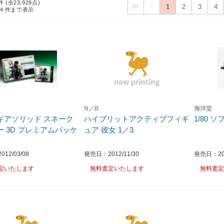
件 (全23,929点)
1
2
3
4
24
件まで表示
N／B
海洋堂
ギアソリッド スネーク
ハイブリットアクティブフィギ
1/80 
ー 3D プレミアムパッケ
ュア 彼女 1／3
12/03/08
発売日：2012/11/30
発売日：201
定いたします
無料査定いたします
無料査定