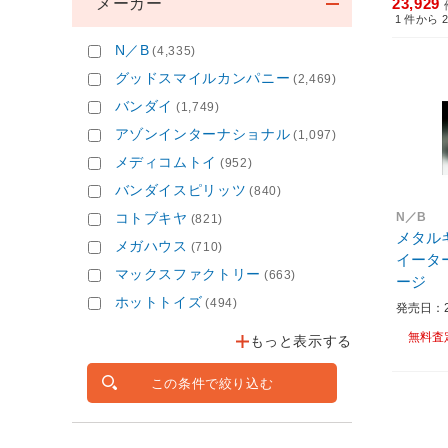
メーカー
23,929
1
件から
N／B
(4,335)
グッドスマイルカンパニー
(2,469)
バンダイ
(1,749)
アゾンインターナショナル
(1,097)
メディコムトイ
(952)
バンダイスピリッツ
(840)
コトブキヤ
N／B
(821)
メタル
メガハウス
(710)
イータ
マックスファクトリー
(663)
ージ
ホットトイズ
(494)
発売日：20
無料査
もっと表示する
この条件で絞り込む