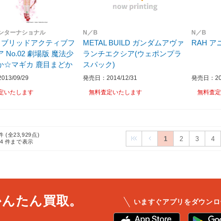
ンターナショナル
N／B
N／B
ハイブリッドアクティブフ
METAL BUILD ガンダムアヴァ
RAH 
 No.02 劇場版 魔法少
ランチエクシア(ウェポンプラ
か☆マギカ 鹿目まどか
スパック)
13/09/29
発売日：2014/12/31
発売日：201
定いたします
無料査定いたします
無料査定
件 (全23,929点)
1
2
3
4
24
件まで表示
かんたん買取。
いますぐアプリをダウンロ