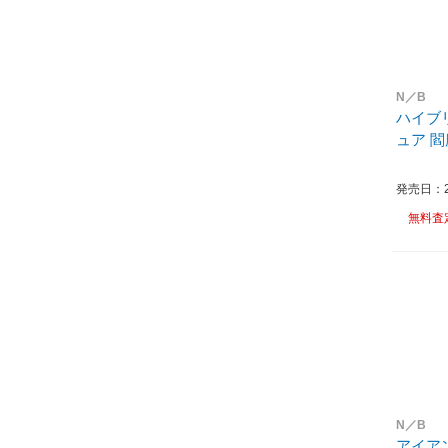
N／B
ハイブ
ュア 閻
発売日：20
無料査
N／B
アイアン