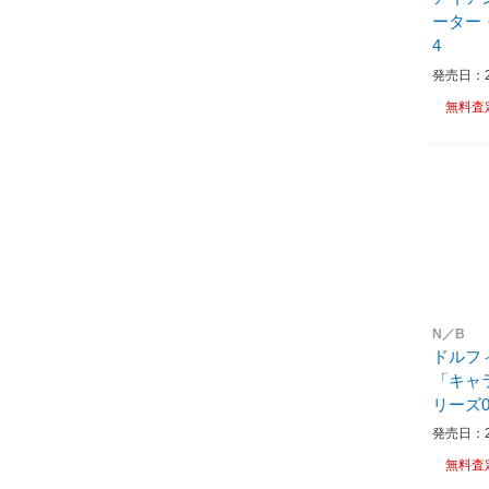
ーター
4
発売日：20
無料査
N／B
ドルフ
「キャ
リーズ0
発売日：20
無料査