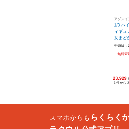
アゾンイ
1/3 
ィギュア
女まど
発売日：20
無料査
23,929
1
件から
らくらく
スマホからも