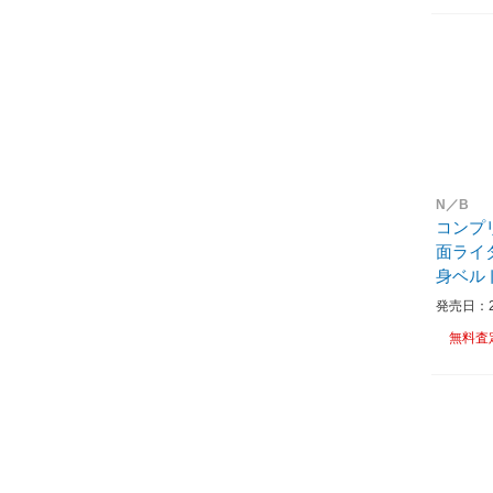
N／B
コンプ
面ライ
身ベル
発売日：20
無料査