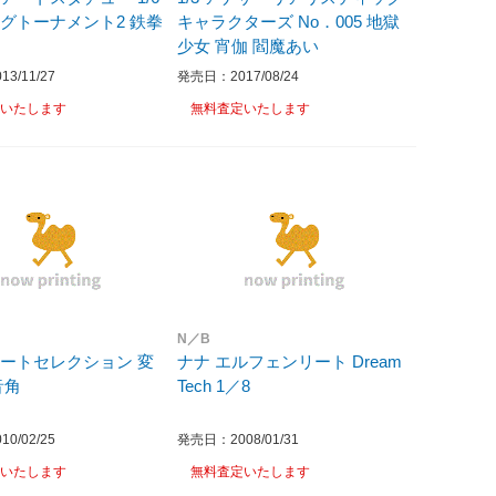
グトーナメント2 鉄拳
キャラクターズ No．005 地獄
少女 宵伽 閻魔あい
3/11/27
発売日：2017/08/24
いたします
無料査定いたします
N／B
ートセレクション 変
ナナ エルフェンリート Dream
音角
Tech 1／8
0/02/25
発売日：2008/01/31
いたします
無料査定いたします