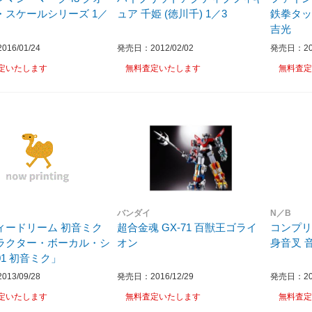
・スケールシリーズ 1／
ュア 千姫 (徳川千) 1／3
鉄拳タッ
吉光
16/01/24
発売日：2012/02/02
発売日：201
定いたします
無料査定いたします
無料査定
バンダイ
N／B
ィードリーム 初音ミク
超合金魂 GX-71 百獣王ゴライ
コンプリ
ラクター・ボーカル・シ
オン
身音叉 
1 初音ミク」
13/09/28
発売日：2016/12/29
発売日：201
定いたします
無料査定いたします
無料査定