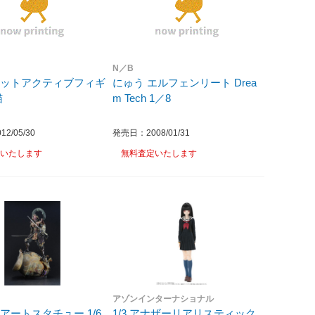
N／B
リットアクティブフィギ
にゅう エルフェンリート Drea
猫
m Tech 1／8
2/05/30
発売日：2008/01/31
いたします
無料査定いたします
ヤ
アゾンインターナショナル
アートスタチュー 1/6
1/3 アナザーリアリスティック