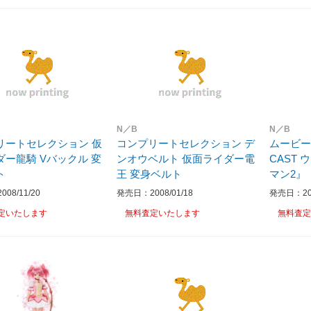
N／B
N／B
リートセレクション 仮
コンプリートセレクション デ
ムービー
ダー龍騎 Vバックル 変
ンオウベルト 仮面ライダー電
CAST
ト
王 変身ベルト
マン2』
08/11/20
発売日：2008/01/18
発売日：201
定いたします
無料査定いたします
無料査定