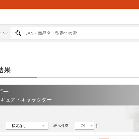
結果
ビー
ィギュア・キャラクター
：
表示件数：
件