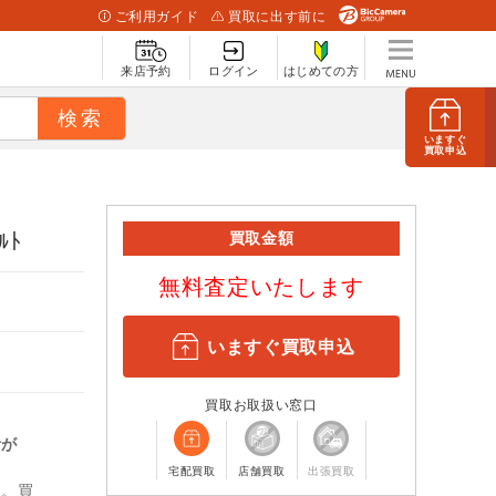
ご利用ガイド
買取に出す前に
来店予約
ログイン
はじめての方
いますぐ
買取申込
ﾙﾄ
買取金額
無料査定いたします
いますぐ買取申込
買取お取扱い窓口
計が
宅配買取
店舗買取
出張買取
ん。買