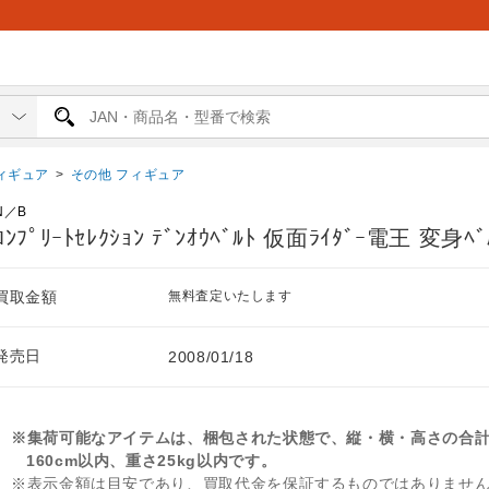
ィギュア
>
その他 フィギュア
N／B
ｺﾝﾌﾟﾘｰﾄｾﾚｸｼｮﾝ ﾃﾞﾝｵｳﾍﾞﾙﾄ 仮面ﾗｲﾀﾞｰ電王 変身ﾍﾞ
買取金額
無料査定いたします
発売日
2008/01/18
※集荷可能なアイテムは、梱包された状態で、縦・横・高さの合
160cm以内、重さ25kg以内です。
※表示金額は目安であり、買取代金を保証するものではありませ