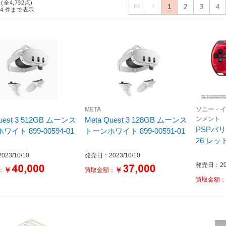
 (全4,732点)
1
2
3
4
24
件まで表示
META
ソニー・
st 3 512GB ムーンス
Meta Quest 3 128GB ムーンス
ンメント
PSPバリ
イト 899-00594-01
トーンホワイト 899-00591-01
26 レッ
23/10/10
発売日：2023/10/10
発売日：201
￥
￥
：
買取金額：
買取金額