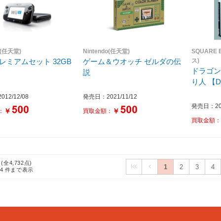
o(任天堂)
Nintendo(任天堂)
SQUARE
Uプレミアムセット 32GB
ゲーム＆ウオッチ ゼルダの伝
ス)
ドラゴン
説
り人 【
12/12/08
発売日：2021/11/12
発売日：200
￥
￥
：
買取金額：
買取金額
 (全4,732点)
1
2
3
4
24
件まで表示