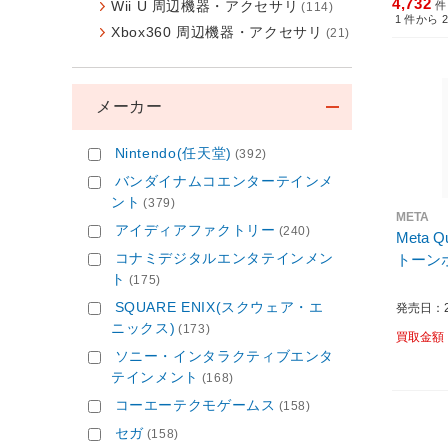
4,732
Wii U 周辺機器・アクセサリ
件
(114)
1
件から
Xbox360 周辺機器・アクセサリ
(21)
メーカー
Nintendo(任天堂)
(392)
バンダイナムコエンターテインメ
ント
(379)
META
アイディアファクトリー
(240)
Meta Que
コナミデジタルエンタテインメン
トーンホワ
ト
(175)
SQUARE ENIX(スクウェア・エ
発売日：20
ニックス)
(173)
買取金額
ソニー・インタラクティブエンタ
テインメント
(168)
コーエーテクモゲームス
(158)
セガ
(158)