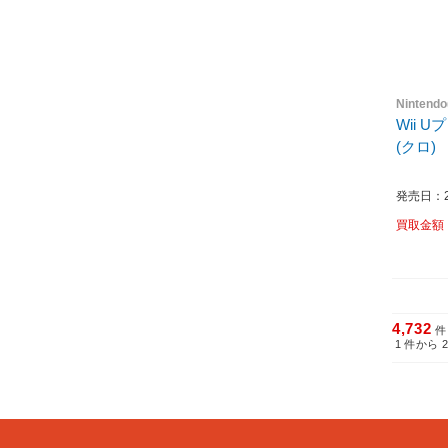
Nintend
Wii 
(クロ)
発売日：20
買取金額
4,732
件
1
件から