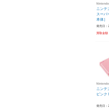
Nintend
ニンテ
スーパ
本体］
発売日：20
買取金額
Nintend
ニンテン
ピンク 
発売日：20