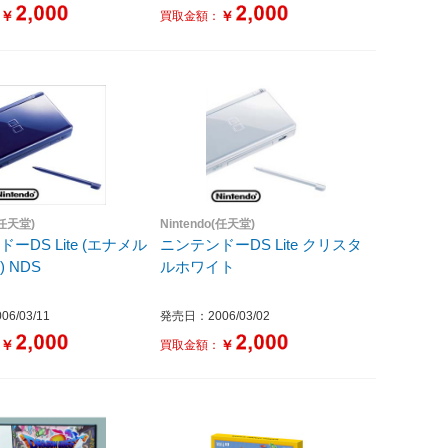
￥
￥
：
買取金額：
(任天堂)
Nintendo(任天堂)
ーDS Lite (エナメル
ニンテンドーDS Lite クリスタ
 NDS
ルホワイト
6/03/11
発売日：2006/03/02
￥
￥
：
買取金額：