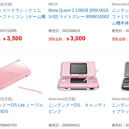
o(任天堂)
META
Nintendo
ンドークラシックミニ
Meta Quest 2 128GB [899-0018
ニンテ
ーファミコン［ゲーム機
3-02] ライトグレー 8990018302
ファミリ
ム機本体
17/10/05
発売日：2021/08/24
発売日：201
￥
￥
：
買取金額：
買取金額
o(任天堂)
Nintendo(任天堂)
Nintendo
ドーDS Lite ノーブル
ニンテンドーDS キャンディ
ニンテン
NDS
ピンク
トブラ
06/07/20
発売日：2005/04/21
発売日：200