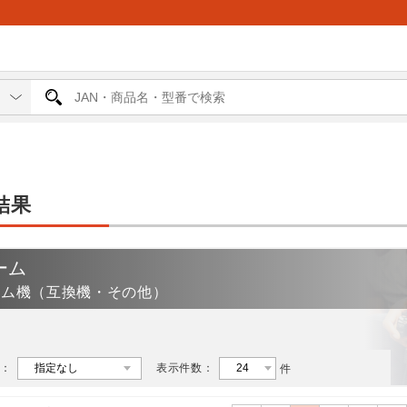
結果
ーム
ーム機（互換機・その他）
：
表示件数：
件