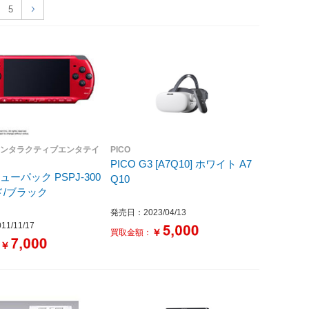
5
インタラクティブエンタテイ
PICO
PICO G3 [A7Q10] ホワイト A7
ューパック PSPJ-300
Q10
ド/ブラック
発売日：2023/04/13
1/11/17
￥
買取金額：
￥
：