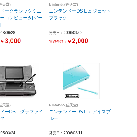
(任天堂)
Nintendo(任天堂)
ンドークラシックミニ
ニンテンドーDS Lite ジェット
ーコンピュータ[ゲー
ブラック
]
8/06/28
発売日：2006/09/02
￥
￥
：
買取金額：
(任天堂)
Nintendo(任天堂)
ドーDS グラファイ
ニンテンドーDS Lite アイスブ
ック
ルー
5/03/24
発売日：2006/03/11