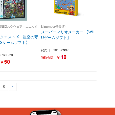
 ENIX(スクウェア・エニック
Nintendo(任天堂)
スーパーマリオメーカー 【Wii
クエストIX 星空の守
Uゲームソフト】
DSゲームソフト】
発売日：2015/09/10
9/03/28
￥
買取金額：
￥
：
5