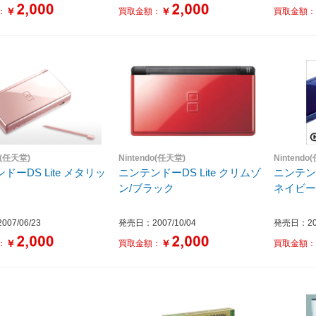
￥
￥
：
買取金額：
買取金額
o(任天堂)
Nintendo(任天堂)
Nintendo
ドーDS Lite メタリッ
ニンテンドーDS Lite クリムゾ
ニンテンド
ン/ブラック
ネイビー)
07/06/23
発売日：2007/10/04
発売日：200
￥
￥
：
買取金額：
買取金額