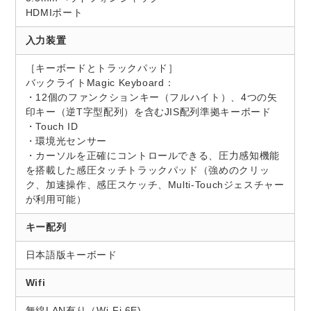
HDMIポート
入力装置
［キーボードとトラックパッド］
バックライトMagic Keyboard：
・12個のファンクションキー（フルハイト）、4つの矢
印キー（逆T字型配列）を含むJIS配列準拠キーボード
・Touch ID
・環境光センサー
・カーソルを正確にコントロールできる、圧力感知機能
を搭載した感圧タッチトラックパッド（強めのクリッ
ク、加速操作、感圧スケッチ、Multi-Touchジェスチャー
が利用可能）
キー配列
日本語版キーボード
Wifi
無線LAN有り（Wi-Fi 6E)