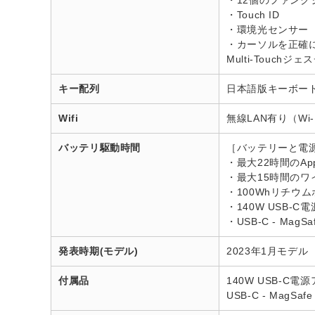
・12個のファンク
・Touch ID
・環境光センサー
・カーソルを正確
Multi-Touch
キー配列
日本語版キーボー
Wifi
無線LAN有り（Wi-F
バッテリ駆動時間
［バッテリーと電
・最大22時間のAp
・最大15時間の
・100Whリチウ
・140W USB-C
・USB-C - MagS
発表時期(モデル)
2023年1月モデル
付属品
140W USB-C電
USB-C - MagSa