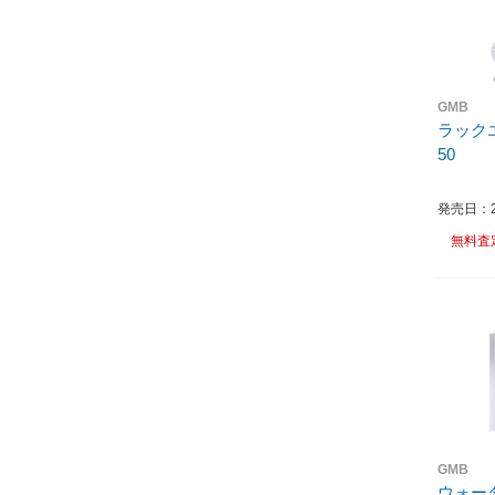
GMB
ラックエ
50
発売日：20
無料査
GMB
ウォー