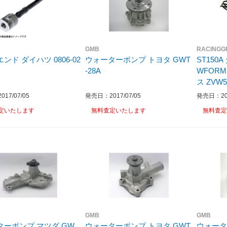
GMB
RACINGG
ンド ダイハツ 0806-02
ウォーターポンプ トヨタ GWT
ST150
-28A
WFORM
ス ZVW5
17/07/05
発売日：2017/07/05
発売日：201
定いたします
無料査定いたします
無料査定
GMB
GMB
ターポンプ マツダ GW
ウォーターポンプ トヨタ GWT
ウォータ