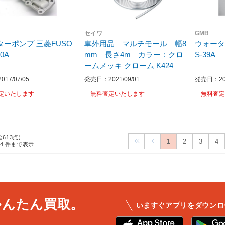
セイワ
GMB
ターポンプ 三菱FUSO
車外用品 マルチモール 幅8
ウォータ
0A
mm 長さ4m カラー：クロ
S-39A
ームメッキ クローム K424
17/07/05
発売日：2021/09/01
発売日：201
定いたします
無料査定いたします
無料査定
全613点)
1
2
3
4
24
件まで表示
かんたん買取。
いますぐアプリをダウンロ