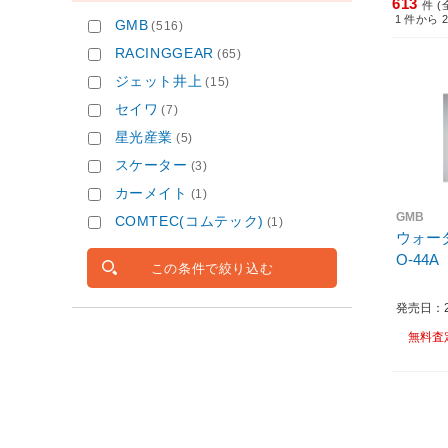
613
件 (
1
件から
GMB
(516)
RACINGGEAR
(65)
ジェット井上
(15)
セイワ
(7)
星光産業
(5)
スケーター
(3)
カーメイト
(1)
GMB
COMTEC(コムテック)
(1)
ウォー
O-44A
この条件で絞り込む
発売日：20
無料査