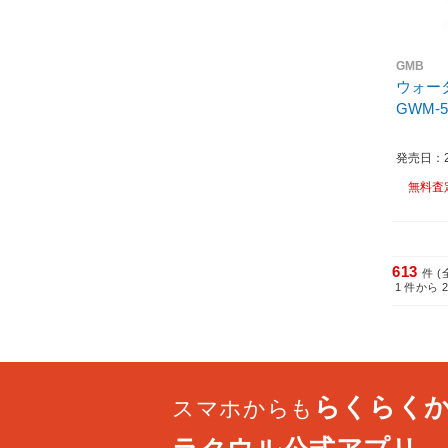
GMB
ウォー
GWM-5
発売日：20
無料査
613
件 (
1
件から
らくらく
スマホからも