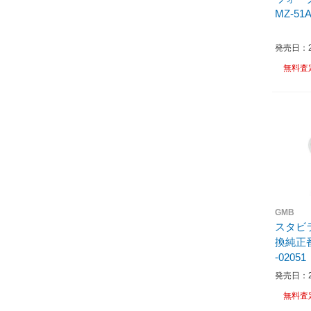
MZ-51
発売日：20
無料査
GMB
スタビ
換純正番号
-02051
発売日：20
無料査