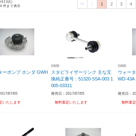
全613点)
1
2
3
4
24
件まで表示
GMB
GMB
ターポンプ ホンダ GWH
スタビライザーリンク 主な互
ウォータ
換純正番号：51320-S5A-003 1
WD-43A
005-03311
17/07/05
発売日：2017/07/05
発売日：201
定いたします
無料査定いたします
無料査定