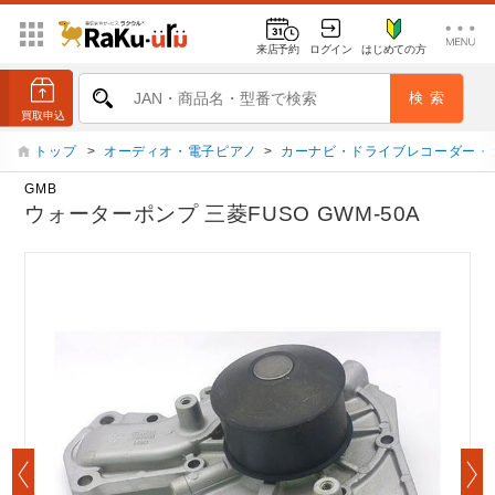
来店予約
ログイン
はじめての方
トップ
>
オーディオ・電子ピアノ
>
カーナビ・ドライブレコーダー・
GMB
ウォーターポンプ 三菱FUSO GWM-50A