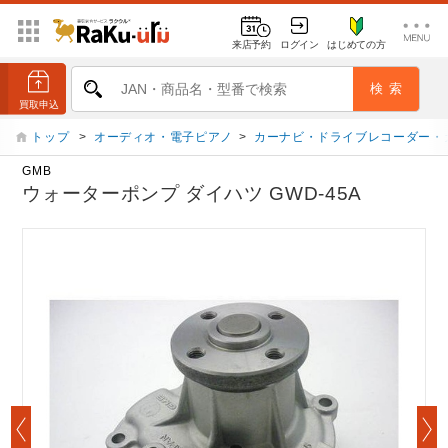
来店予約
ログイン
はじめての方
トップ
>
オーディオ・電子ピアノ
>
カーナビ・ドライブレコーダー・
GMB
ウォーターポンプ ダイハツ GWD-45A