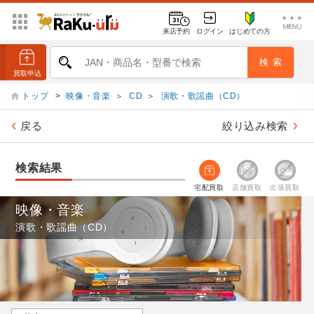
来店予約
ログイン
はじめての方
トップ
>
映像・音楽
＞
CD
＞
演歌・歌謡曲（CD）
戻る
絞り込み検索
検索結果
宅配買取
店舗買取
出張買取
映像・音楽
演歌・歌謡曲（CD）