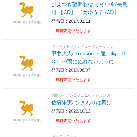
ひえつき望郷歌/よりそい傘/長良
川 【CD】 ［岡ゆう子 /CD］
発売日：2017/01/11
無料査定いたします
ヴィヴィドサウンドコーポレーション
甲斐犬人/ Treasure～遮二無二G
O！～/雨にぬれないように
発売日：2019/08/07
無料査定いたします
徳間ジャパンコミュニケーションズ
佐藤朱実/ ひまわりは再び
発売日：2022/10/12
無料査定いたします
キングレコード