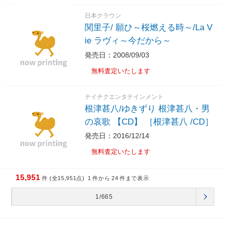
日本クラウン
関里子/ 願ひ～桜燃える時～/La V
ie ラヴィ～今だから～
発売日：2008/09/03
無料査定いたします
テイチクエンタテインメント
根津甚八/ゆきずり 根津甚八・男
の哀歌 【CD】 ［根津甚八 /CD］
発売日：2016/12/14
無料査定いたします
15,951
件 (全15,951点)
1
件から
24
件まで表示
1/665