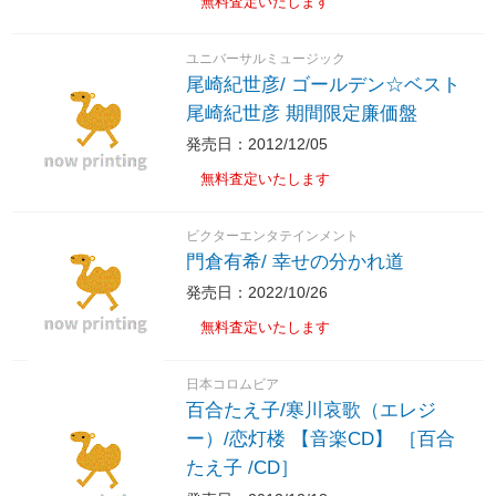
無料査定いたします
ユニバーサルミュージック
尾崎紀世彦/ ゴールデン☆ベスト
尾崎紀世彦 期間限定廉価盤
発売日：2012/12/05
無料査定いたします
ビクターエンタテインメント
門倉有希/ 幸せの分かれ道
発売日：2022/10/26
無料査定いたします
日本コロムビア
百合たえ子/寒川哀歌（エレジ
ー）/恋灯楼 【音楽CD】 ［百合
たえ子 /CD］