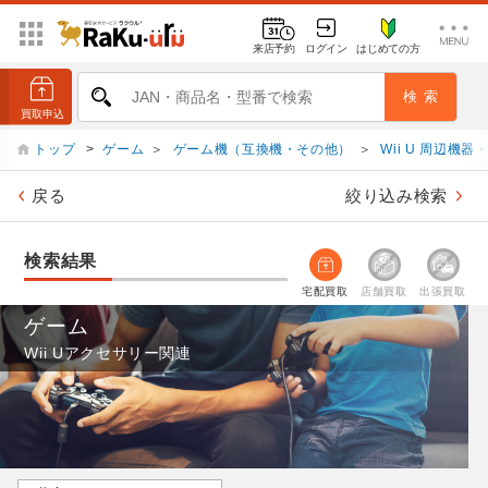
来店予約
ログイン
はじめての方
トップ
>
ゲーム
＞
ゲーム機（互換機・その他）
＞
Wii U 周辺機
戻る
絞り込み検索
検索結果
宅配買取
店舗買取
出張買取
ゲーム
Wii Uアクセサリー関連