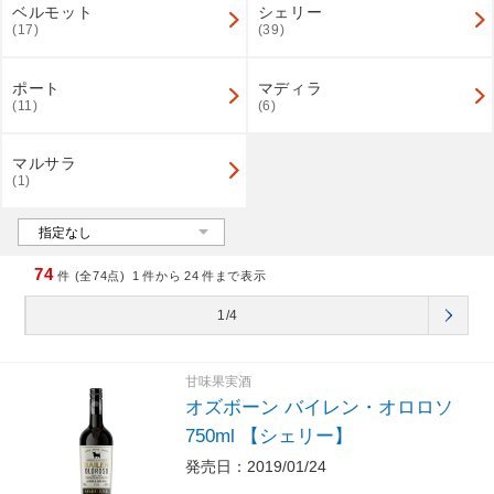
ベルモット
シェリー
(17)
(39)
ポート
マディラ
(11)
(6)
マルサラ
(1)
74
件 (全74点)
1
件から
24
件まで表示
1/4
甘味果実酒
オズボーン バイレン・オロロソ
750ml 【シェリー】
発売日：2019/01/24