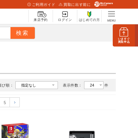
ご利用ガイド
買取に出す前に
来店予約
ログイン
はじめての方
いますぐ
買取申込
並び順：
表示件数：
件
5