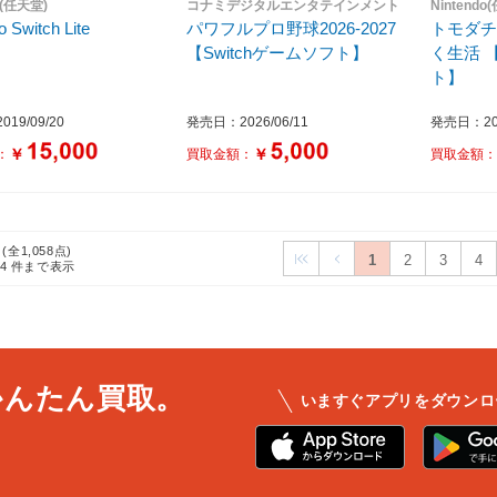
o(任天堂)
コナミデジタルエンタテインメント
Nintendo
o Switch Lite
パワフルプロ野球2026-2027
トモダチ
【Switchゲームソフト】
く生活 【
ト】
19/09/20
発売日：2026/06/11
発売日：202
￥
￥
：
買取金額：
買取金額
 (全1,058点)
1
2
3
4
24
件まで表示
かんたん買取。
いますぐアプリをダウンロ