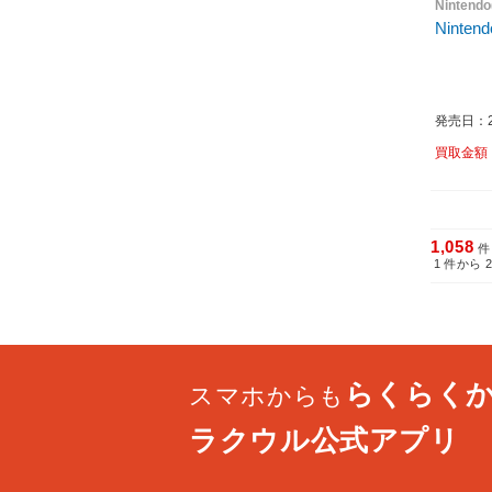
Nintend
Nintend
発売日：20
買取金額
1,058
件
1
件から
らくらく
スマホからも
ラクウル公式アプリ