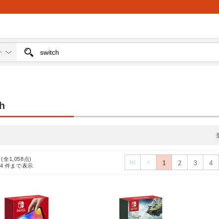
h
 (全1,058点)
1
2
3
4
24
件まで表示