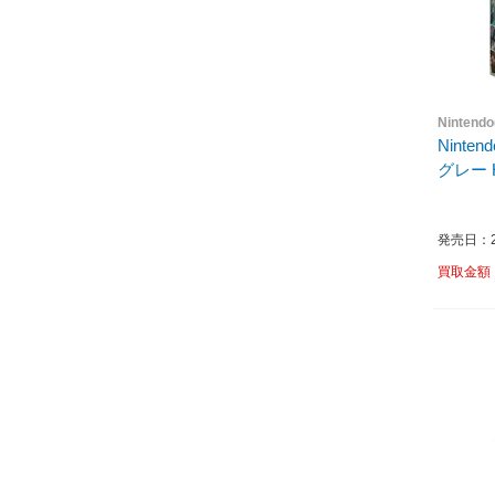
Nintend
Nintend
グレー H
発売日：20
買取金額