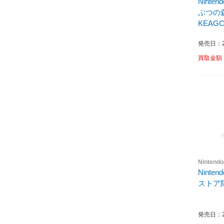
Ninte
ぶつの森
KEAG
発売日：20
買取金額
Nintend
Ninte
ストア限
発売日：20