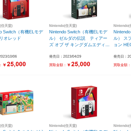
o(任天堂)
Nintendo(任天堂)
Nintendo
ndo Switch（有機ELモデ
Nintendo Switch（有機ELモデ
Ninten
マリオレッド
ル） ゼルダの伝説 ティアー
ル） ス
ズ オブ ザ キングダムエディシ
ョン HEG
ョン
23/10/06
発売日：2023/04/29
発売日：202
￥
￥
：
買取金額：
買取金額
o(任天堂)
Nintendo(任天堂)
Nintendo