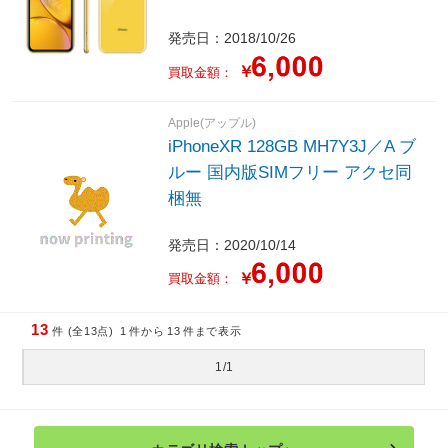
発売日：2018/10/26
￥
買取金額：
Apple(アップル)
iPhoneXR 128GB MH7Y3J／A ブ
ルー 国内版SIMフリー アクセ同
梱無
発売日：2020/10/14
￥
買取金額：
13
件 (全13点)
1
件から
13
件まで表示
1/1