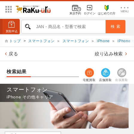
来店予約
ログイン
はじめての方
トップ
>
スマートフォン
＞
スマートフォン
＞
iPhone
＞
iPhon
戻る
絞り込み検索
検索結果
宅配買取
店舗買取
出張買取
スマートフォン
iPhone その他キャリア