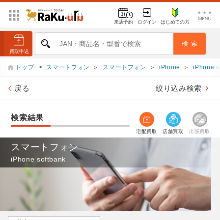
来店予約
ログイン
はじめての方
トップ
>
スマートフォン
＞
スマートフォン
＞
iPhone
＞
iPhone s
戻る
絞り込み検索
検索結果
宅配買取
店舗買取
出張買取
スマートフォン
iPhone softbank