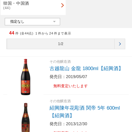
韓国・中国酒
(44)
44
件 (全44点)
1
件から
24
件まで表示
1/2
その他醸造酒
古越龍山 金龍 1800ml【紹興酒】
発売日：2019/05/07
無料査定いたします
その他醸造酒
紹興陳年花彫酒 関帝 5年 600ml
【紹興酒】
発売日：2013/12/30