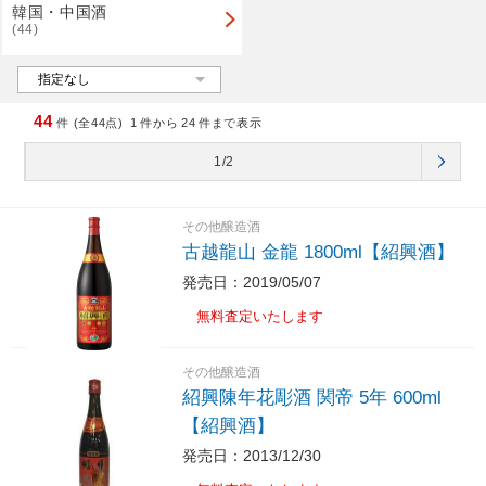
韓国・中国酒
(44)
44
件 (全44点)
1
件から
24
件まで表示
1/2
その他醸造酒
古越龍山 金龍 1800ml【紹興酒】
発売日：2019/05/07
無料査定いたします
その他醸造酒
紹興陳年花彫酒 関帝 5年 600ml
【紹興酒】
発売日：2013/12/30