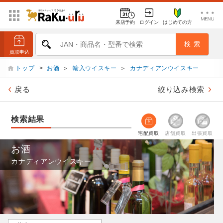
来店予約
ログイン
はじめての方
トップ
>
お酒
＞
輸入ウイスキー
＞
カナディアンウイスキー
戻る
絞り込み検索
検索結果
宅配買取
店舗買取
出張買取
お酒
カナディアンウイスキー