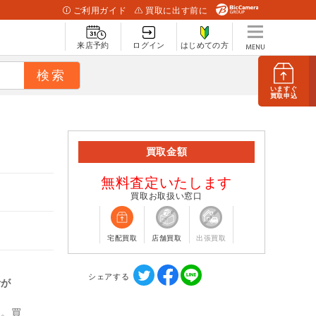
ご利用ガイド
買取に出す前に
来店予約
ログイン
はじめての方
いますぐ
買取申込
買取金額
無料査定いたします
買取お取扱い窓口
宅配買取
店舗買取
出張買取
シェアする
計が
ん。買