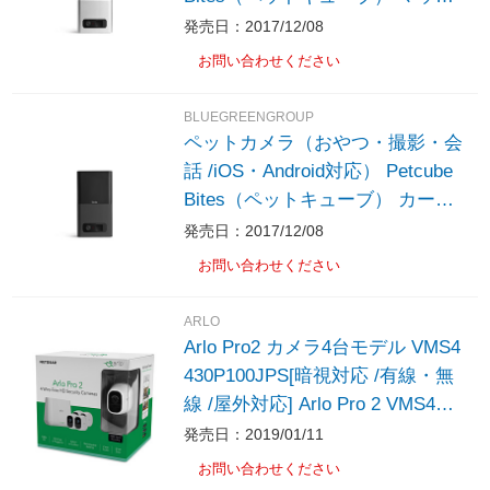
シルバー PB913NVTD-MS ［無線
発売日：2017/12/08
/暗視対応］
お問い合わせください
BLUEGREENGROUP
ペットカメラ（おやつ・撮影・会
話 /iOS・Android対応） Petcube
Bites（ペットキューブ） カーボ
ンブラック PB913NVTD-CB ［暗
発売日：2017/12/08
視対応］
お問い合わせください
ARLO
Arlo Pro2 カメラ4台モデル VMS4
430P100JPS[暗視対応 /有線・無
線 /屋外対応] Arlo Pro 2 VMS443
0P100JPS ［暗視対応 /有線・無
発売日：2019/01/11
線 /屋外対応］
お問い合わせください