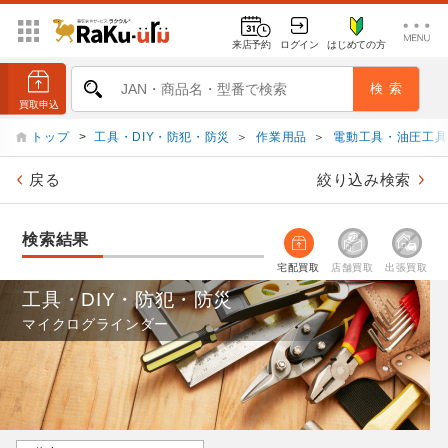
来店予約
ログイン
はじめての方
トップ
>
工具・DIY・防犯・防災
＞
作業用品
＞
電動工具・油圧工具
戻る
絞り込み検索
検索結果
宅配買取
店舗買取
出張買取
工具・DIY・防犯・防災
マイクログラインダー