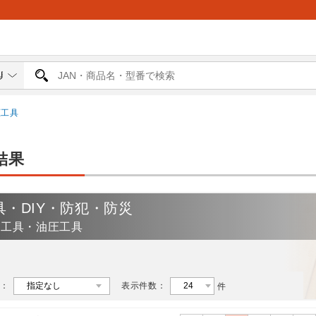
圧工具
結果
具・DIY・防犯・防災
動工具・油圧工具
：
表示件数：
件