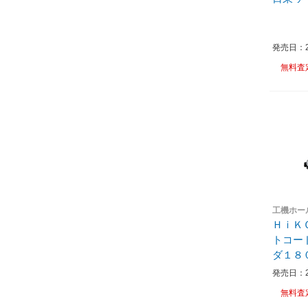
発売日：20
無料査
工機ホー
ＨｉＫ
トコー
発売日：20
無料査