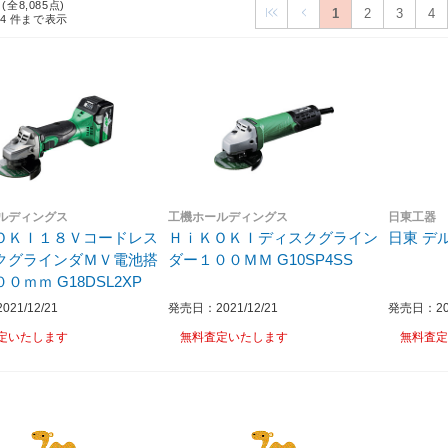
 (全8,085点)
1
2
3
4
24
件まで表示
ルディングス
工機ホールディングス
日東工器
ＯＫＩ１８Ｖコードレス
ＨｉＫＯＫＩディスクグライン
日東 デ
クグラインダＭＶ電池搭
ダー１００ＭＭ G10SP4SS
載品１００ｍｍ G18DSL2XP
21/12/21
発売日：2021/12/21
発売日：201
定いたします
無料査定いたします
無料査定