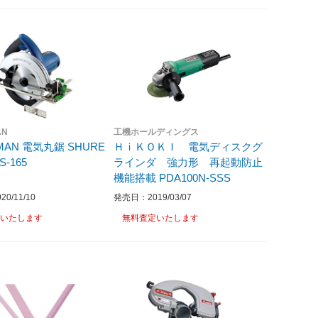
AN
工機ホールディングス
MAN 電気丸鋸 SHURE
ＨｉＫＯＫＩ 電気ディスクグ
 KCS-165
ラインダ 強力形 再起動防止
機能搭載 PDA100N-SSS
0/11/10
発売日：2019/03/07
いたします
無料査定いたします