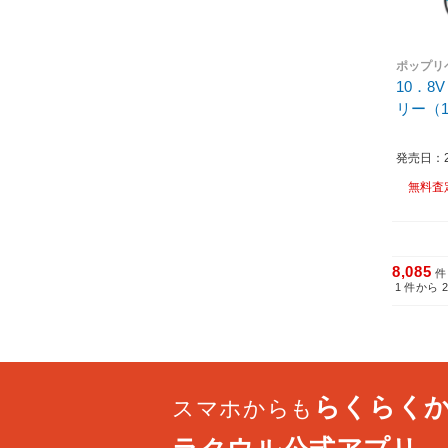
ポップリ
10．
リー（
発売日：20
無料査
8,085
件
1
件から
らくらく
スマホからも