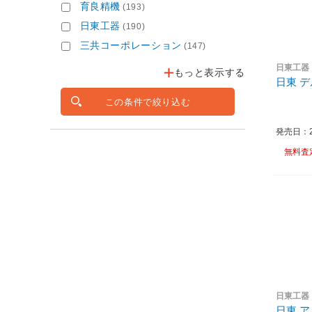
育良精機
(193)
日東工器
(190)
三共コーポレーション
(147)
日東工器
もっと表示する
日東 
この条件で絞り込む
発売日：20
無料査
日東工器
日東 