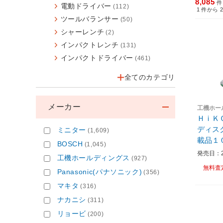
8,085
件
電動ドライバー
(112)
1
件から
ツールバランサー
(50)
シャーレンチ
(2)
インパクトレンチ
(131)
インパクトドライバー
(461)
全てのカテゴリ
メーカー
工機ホー
ＨｉＫ
ディス
ミニター
(1,609)
BOSCH
(1,045)
発売日：20
工機ホールディングス
(927)
無料査
Panasonic(パナソニック)
(356)
マキタ
(316)
ナカニシ
(311)
リョービ
(200)