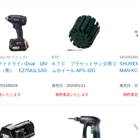
nic(パナソニック)
KTC
SHUREM
トドライバDual 18V
ＫＴＣ ブラケットサンダ用ゴ
SHURE
h（青） EZ75A1LS2G
ムホイール APS-32G
MAN
14/06/26
発売日：2020/01/21
発売日：202
定いたします
無料査定いたします
無料査定