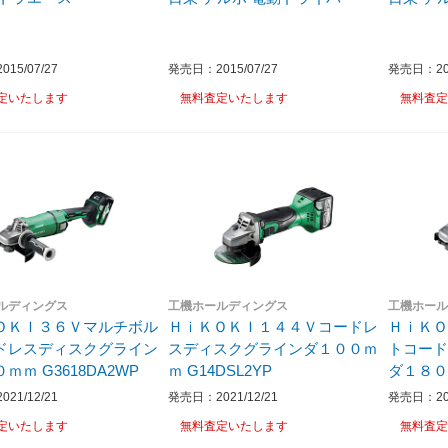
15/07/27
発売日：2015/07/27
発売日：201
定いたします
無料査定いたします
無料査定
ルディングス
工機ホールディングス
工機ホー
ＯＫＩ３６Ｖマルチボル
ＨｉＫＯＫＩ１４４Ｖコードレ
ＨｉＫ
ドレスディスクグライン
スディスクグラインダ１００ｍ
トコー
ダ１８０ｍｍ G3618DA2WP
ｍ G14DSL2YP
ダ１８０ｍｍ
ANN
21/12/21
発売日：2021/12/21
発売日：202
定いたします
無料査定いたします
無料査定