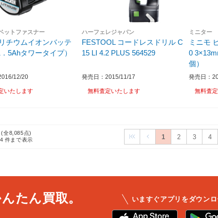
ベットファスナー
ハーフェレジャパン
ミニター
8Vリチウムイオンバッテ
FESTOOL コードレスドリル C
ミニモ ピ
1．5Ahタワータイプ）
15 LI 4.2 PLUS 564529
0 3×13
個）
16/12/20
発売日：2015/11/17
発売日：201
定いたします
無料査定いたします
無料査定
 (全8,085点)
1
2
3
4
24
件まで表示
かんたん買取。
いますぐアプリをダウンロ