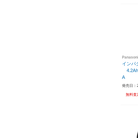
Panaso
インパク
4.2A
A
発売日：20
無料査