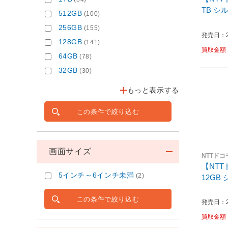
TB 
512GB
(100)
256GB
(155)
発売日：20
128GB
(141)
買取金額
64GB
(78)
32GB
(30)
もっと表示する
この条件で絞り込む
画面サイズ
NTTドコ
【NTTド
5インチ～6インチ未満
(2)
1
この条件で絞り込む
発売日：20
買取金額