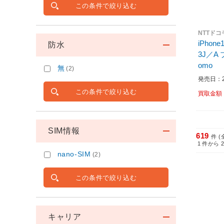
この条件で絞り込む
NTTドコ
iPhone
防水
3J／A
omo
無
(2)
発売日：20
この条件で絞り込む
買取金額
SIM情報
619
件 (
1
件から
nano-SIM
(2)
この条件で絞り込む
キャリア