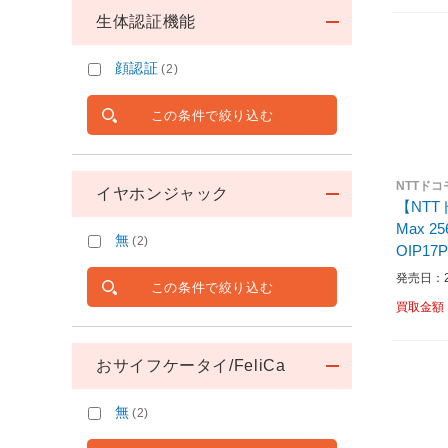
生体認証機能
顔認証
(2)
この条件で絞り込む
NTTドコ
イヤホンジャック
【NTTド
Max 256GB デ
無
(2)
OIP17
発売日：20
この条件で絞り込む
買取金額
おサイフケータイ/FeliCa
無
(2)