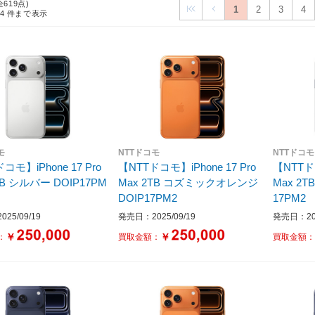
全619点)
1
2
3
4
24
件まで表示
モ
NTTドコモ
NTTドコモ
コモ】iPhone 17 Pro
【NTTドコモ】iPhone 17 Pro
【NTTドコ
P17PM
Max 2TB コズミックオレンジ
Max 2TB ディープブルー DO
DOIP17PM2
17PM2
25/09/19
発売日：2025/09/19
発売日：202
￥
￥
：
買取金額：
買取金額