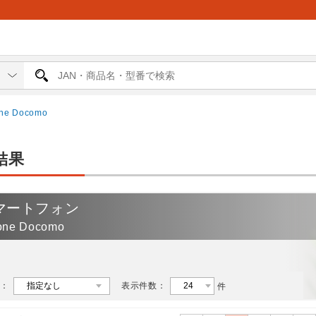
one Docomo
結果
マートフォン
one Docomo
：
表示件数：
件