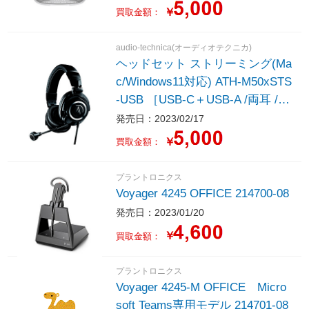
h/USB-C＋USB-A） /両耳 /イヤ
￥
買取金額：
ホンタイプ］
audio-technica(オーディオテクニカ)
ヘッドセット ストリーミング(Ma
c/Windows11対応) ATH-M50xSTS
-USB ［USB-C＋USB-A /両耳 /ヘ
ッドバンドタイプ］
発売日：2023/02/17
￥
買取金額：
プラントロニクス
Voyager 4245 OFFICE 214700-08
発売日：2023/01/20
￥
買取金額：
プラントロニクス
Voyager 4245-M OFFICE Micro
soft Teams専用モデル 214701-08