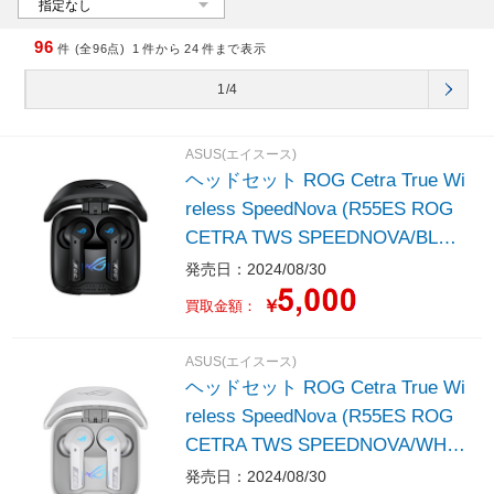
96
件 (全96点)
1
件から
24
件まで表示
1/4
ASUS(エイスース)
ヘッドセット ROG Cetra True Wi
reless SpeedNova (R55ES ROG
CETRA TWS SPEEDNOVA/BLK)
ブラック ［ワイヤレス（Bluetoot
発売日：2024/08/30
h/USB-C＋USB-A） /両耳 /イヤ
￥
買取金額：
ホンタイプ］
ASUS(エイスース)
ヘッドセット ROG Cetra True Wi
reless SpeedNova (R55ES ROG
CETRA TWS SPEEDNOVA/WHT)
ホワイト ［ワイヤレス（Bluetoot
発売日：2024/08/30