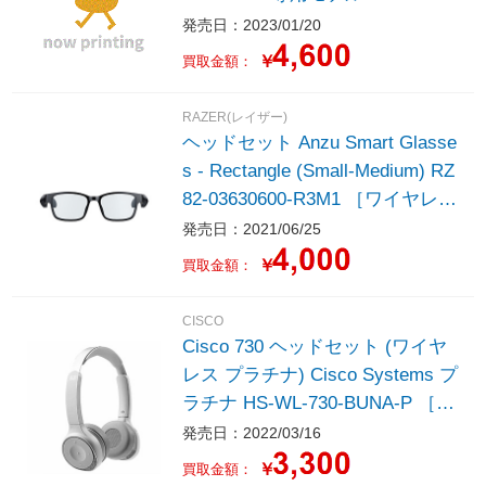
発売日：2023/01/20
￥
買取金額：
RAZER(レイザー)
ヘッドセット Anzu Smart Glasse
s - Rectangle (Small-Medium) RZ
82-03630600-R3M1 ［ワイヤレス
（Bluetooth） /両耳 /スマートグ
発売日：2021/06/25
ラスタイプ］
￥
買取金額：
CISCO
Cisco 730 ヘッドセット (ワイヤ
レス プラチナ) Cisco Systems プ
ラチナ HS-WL-730-BUNA-P ［ワ
イヤレス（Bluetooth）+有線 /両
発売日：2022/03/16
耳 /ヘッドバンドタイプ］
￥
買取金額：