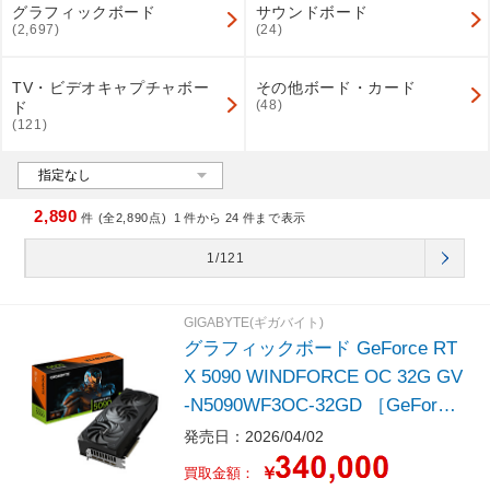
グラフィックボード
サウンドボード
(2,697)
(24)
TV・ビデオキャプチャボー
その他ボード・カード
(48)
ド
(121)
2,890
件 (全2,890点)
1
件から
24
件まで表示
1/121
GIGABYTE(ギガバイト)
グラフィックボード GeForce RT
X 5090 WINDFORCE OC 32G GV
-N5090WF3OC-32GD ［GeForce
RTXシリーズ /32GB］
発売日：2026/04/02
￥
買取金額：