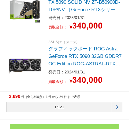
TX 5090 SOLID NV ZT-B50900D-
10P/NV ［GeForce RTXシリー
ズ］
発売日：2025/01/31
￥
買取金額：
ASUS(エイスース)
グラフィックボード ROG Astral
GeForce RTX 5090 32GB GDDR7
OC Edition ROG-ASTRAL-RTX50
90-O32G-G ［GeForce RTXシリ
発売日：2024/01/31
ーズ /32GB］
￥
買取金額：
2,890
件 (全2,890点)
1
件から
24
件まで表示
1/121