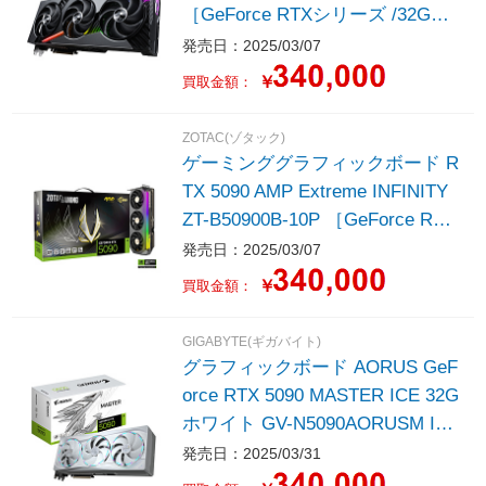
［GeForce RTXシリーズ /32G
B］
発売日：2025/03/07
￥
買取金額：
ZOTAC(ゾタック)
ゲーミンググラフィックボード R
TX 5090 AMP Extreme INFINITY
ZT-B50900B-10P ［GeForce RTX
シリーズ /32GB］
発売日：2025/03/07
￥
買取金額：
GIGABYTE(ギガバイト)
グラフィックボード AORUS GeF
orce RTX 5090 MASTER ICE 32G
ホワイト GV-N5090AORUSM IC
E-32GD ［GeForce RTXシリーズ
発売日：2025/03/31
/32GB］