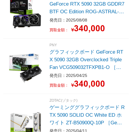
GeForce RTX 5090 32GB GDDR7
BTF OC Edition ROG-ASTRAL-R
TX5090-O32G-BTFG ［GeForce
発売日：2025/08/08
RTXシリーズ /32GB］
￥
買取金額：
PNY
グラフィックボード GeForce RT
X 5090 32GB Overclocked Triple
Fan VCG509032TFXPB1-O ［Ge
Force RTXシリーズ /32GB］
発売日：2025/04/25
￥
買取金額：
ZOTAC(ゾタック)
ゲーミンググラフィックボード R
TX 5090 SOLID OC White ED ホ
ワイト ZT-B50900Q-10P ［GeFor
ce RTXシリーズ /32GB］
発売日：2025/04/11