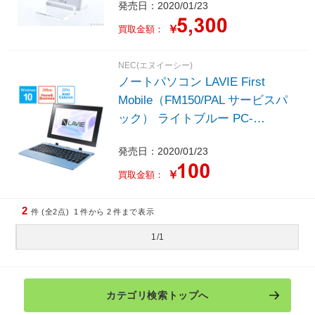
発売日：2020/01/23
￥
買取金額：
NEC(エヌイーシー)
ノートパソコン LAVIE First
Mobile（FM150/PAL サービスパ
ック） ライトブルー PC-
FM150PAL-2 ［10.1型
発売日：2020/01/23
/Windows10 Pro /intel Celeron /メ
モリ：4GB /eMMC：128GB
￥
買取金額：
/Office Home and Business /2020
年春モデル］
2
件 (全2点)
1
件から
2
件まで表示
1/1
カテゴリ検索トップへ