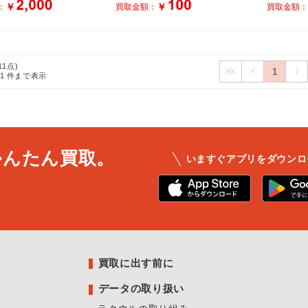
￥
￥
：
買取金額：
買取金額
11点)
1
11
件まで表示
かんたん買取。
いますぐアプリをダウンロ
買取に出す前に
データの取り扱い