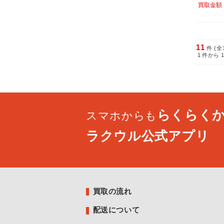
買取金額
11
件 (全
1
件から
らくらく
スマホからも
ラクウル公式アプリ
買取の流れ
配送について