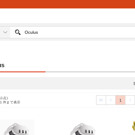
us
11点)
1
11
件まで表示