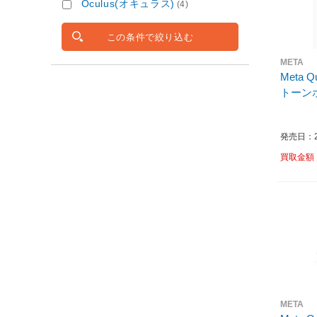
Oculus(オキュラス)
(4)
この条件で絞り込む
META
Meta Que
トーンホワ
発売日：20
買取金額
META