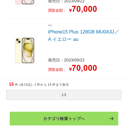
発売日：2023/09/22
￥
買取金額：
au
iPhone15 Plus 128GB MU0A3J／
A イエロー au
発売日：2023/09/22
￥
買取金額：
15
件 (全15点)
1
件から
15
件まで表示
1/1
カテゴリ検索トップへ