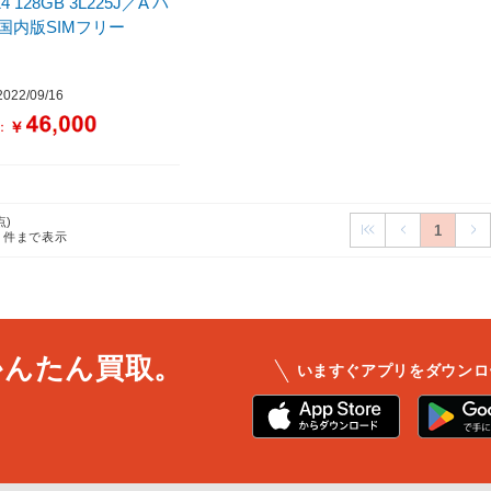
14 128GB 3L225J／A パ
国内版SIMフリー
22/09/16
￥
：
点)
1
5
件まで表示
かんたん買取。
いますぐアプリをダウンロ