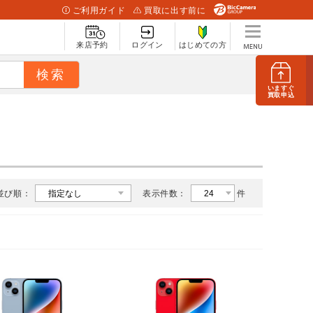
ご利用ガイド
買取に出す前に
来店予約
ログイン
はじめての方
いますぐ
買取申込
並び順：
表示件数：
件