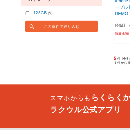
iPhone
ープル 
128GB
DEMO
(5)
発売日：20
この条件で絞り込む
買取金額
5
件 (全5
1
件から
らくらく
スマホからも
ラクウル公式アプリ