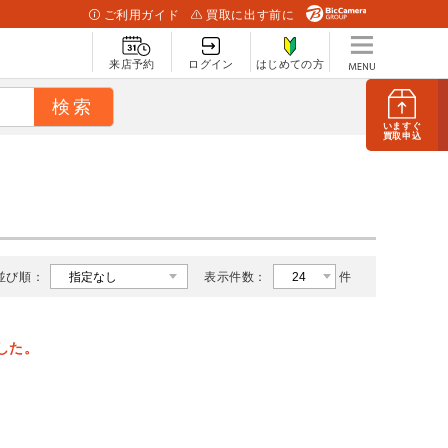
ご利用ガイド
買取に出す前に
来店予約
ログイン
はじめての方
いますぐ
買取申込
並び順：
表示件数：
件
した。