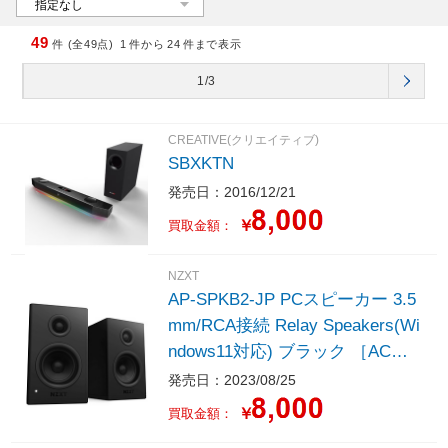
49
件 (全49点)
1
件から
24
件まで表示
1/3
CREATIVE(クリエイティブ)
SBXKTN
発売日：2016/12/21
￥
買取金額：
NZXT
AP-SPKB2-JP PCスピーカー 3.5
mm/RCA接続 Relay Speakers(Wi
ndows11対応) ブラック ［AC電
源 /2.0ch］
発売日：2023/08/25
￥
買取金額：