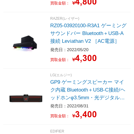
￥
買取金額：
RAZER(レイザー)
RZ05-03920100-R3A1 ゲーミング
サウンドバー Bluetooth＋USB-A
接続 Leviathan V2 ［AC電源］
発売日：2022/05/20
￥
買取金額：
LG(エルジー)
GP9 ゲーミングスピーカー マイ
ク内蔵 Bluetooth＋USB-C接続/ヘ
ッドホンφ3.5mm・光デジタル・
AUX UltraGear ［USB・充電式 /
発売日：2022/08/31
2.0ch］
￥
買取金額：
EDIFIER