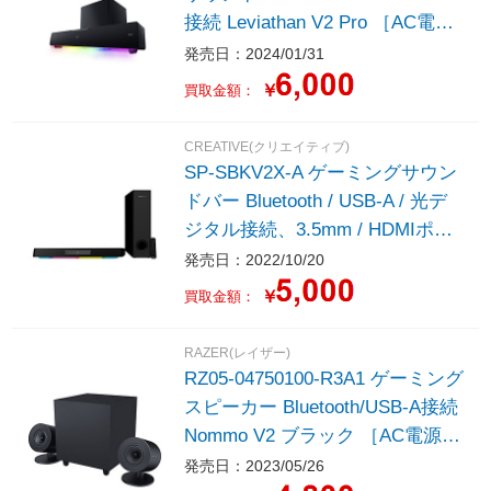
接続 Leviathan V2 Pro ［AC電
源］
発売日：2024/01/31
￥
買取金額：
CREATIVE(クリエイティブ)
SP-SBKV2X-A ゲーミングサウン
ドバー Bluetooth / USB-A / 光デ
ジタル接続、3.5mm / HDMIポー
ト搭載 Sound Blaster Katana V2X
発売日：2022/10/20
［AC電源］
￥
買取金額：
RAZER(レイザー)
RZ05-04750100-R3A1 ゲーミング
スピーカー Bluetooth/USB-A接続
Nommo V2 ブラック ［AC電源 /
2.0ch］
発売日：2023/05/26