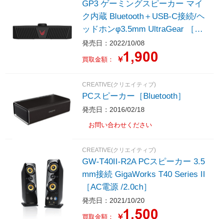
GP3 ゲーミングスピーカー マイ
ク内蔵 Bluetooth＋USB-C接続/ヘ
ッドホンφ3.5mm UltraGear ［US
B・充電式 /2.0ch］
発売日：2022/10/08
￥
買取金額：
CREATIVE(クリエイティブ)
PCスピーカー［Bluetooth］
発売日：2016/02/18
お問い合わせください
CREATIVE(クリエイティブ)
GW-T40II-R2A PCスピーカー 3.5
mm接続 GigaWorks T40 Series II
［AC電源 /2.0ch］
発売日：2021/10/20
￥
買取金額：