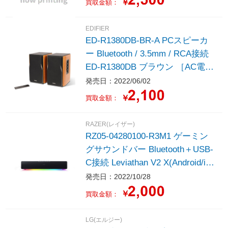
￥
買取金額：
EDIFIER
ED-R1380DB-BR-A PCスピーカ
ー Bluetooth / 3.5mm / RCA接続
ED-R1380DB ブラウン ［AC電
源］
発売日：2022/06/02
￥
買取金額：
RAZER(レイザー)
RZ05-04280100-R3M1 ゲーミン
グサウンドバー Bluetooth＋USB-
C接続 Leviathan V2 X(Android/iO
S/Win) ［USB電源］
発売日：2022/10/28
￥
買取金額：
LG(エルジー)