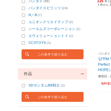
125
バンダイ
(89)
件 (
1
件から
バンダイスピリッツ
(24)
N／B
(7)
ユニオンクリエイティブ
(2)
シーエムズコーポレーション
(1)
エヴォリューショントイ
(1)
CCSTOYS
(1)
バンダイ
この条件で絞り込む
12”PM
Perfec
HOPE
作品
発売日：20
無料査
SDガンダムBB戦士
(1)
この条件で絞り込む