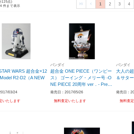
全125点)
1
2
3
4
24
件まで表示
バンダイ
バンダイ
 STAR WARS 超合金×12
超合金 ONE PIECE（ワンピー
大人の超合
t Model R2-D2（A NEW
ス） ゴーイング・メリー号 -O
＆サター
）
NE PIECE 20周年 ver．- Premi
um color ver．-
17/03/24
発売日：2017/05/26
発売日：201
定いたします
無料査定いたします
無料査定