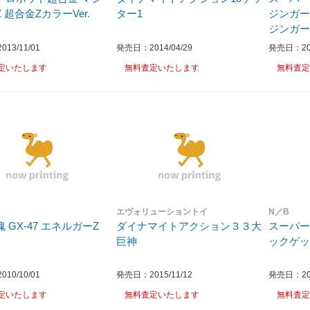
 超合金ZカラーVer.
ター1
ジンガー
ジンガー
13/11/01
発売日：2014/04/29
発売日：201
定いたします
無料査定いたします
無料査定
エヴォリューショントイ
N／B
 GX-47 エネルガーZ
ダイナマイトアクション３３大
スーパー
巨神
ックゲ
10/10/01
発売日：2015/11/12
発売日：201
定いたします
無料査定いたします
無料査定