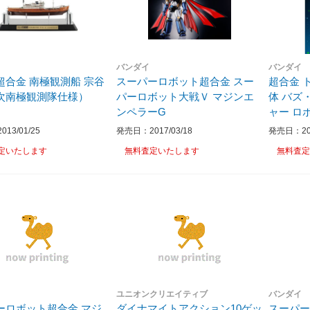
バンダイ
バンダイ
超合金 南極観測船 宗谷
スーパーロボット超合金 スー
超合金 
次南極観測隊仕様）
パーロボット大戦Ｖ マジンエ
体 バズ
ンペラーG
ャー ロ
13/01/25
発売日：2017/03/18
発売日：201
定いたします
無料査定いたします
無料査定
ユニオンクリエイティブ
バンダイ
ーロボット超合金 マジ
ダイナマイトアクション10ゲッ
スーパー