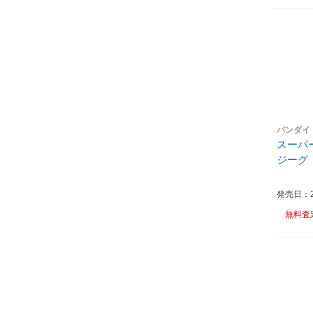
バンダイ
スーパ
ジーグ
発売日：20
無料査