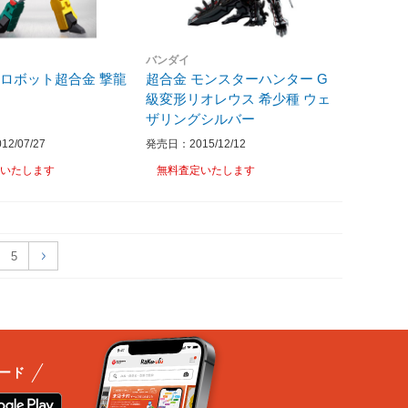
バンダイ
ロボット超合金 撃龍
超合金 モンスターハンター G
級変形リオレウス 希少種 ウェ
ザリングシルバー
2/07/27
発売日：2015/12/12
いたします
無料査定いたします
5
ード