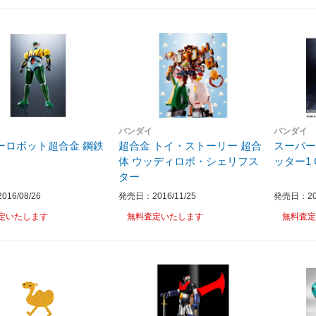
バンダイ
バンダイ
ーロボット超合金 鋼鉄
超合金 トイ・ストーリー 超合
スーパー
体 ウッディロボ・シェリフス
ッター1 
ター
16/08/26
発売日：2016/11/25
発売日：201
定いたします
無料査定いたします
無料査定