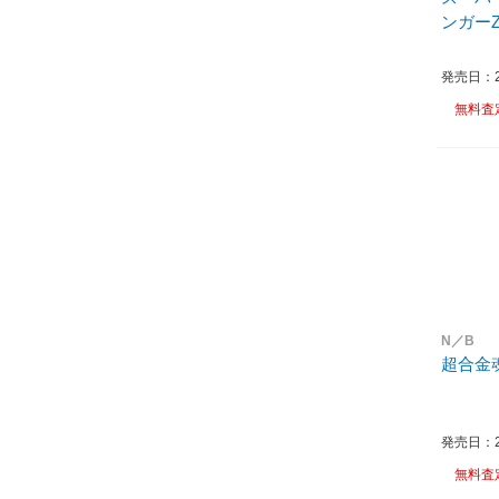
ンガーZ
発売日：20
無料査
N／B
超合金魂
発売日：20
無料査