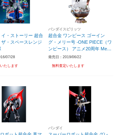
バンダイスピリッツ
トイ・ストーリー 超合
超合金 ワンピース ゴーイン
・ザ・スペースレンジ
グ・メリー号 -ONE PIECE（ワ
ボ
ンピース） アニメ20周年 Mem
orial edition-
6/07/28
発売日：2019/06/22
いたします
無料査定いたします
バンダイ
ロボット超合金 真マ
スーパーロボット超合金 グレ