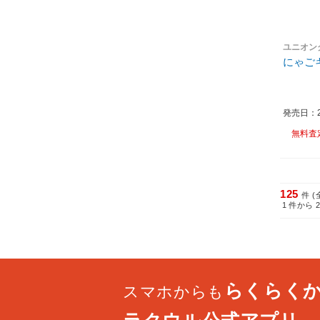
ユニオン
にゃご
発売日：20
無料査
125
件 (
1
件から
らくらく
スマホからも