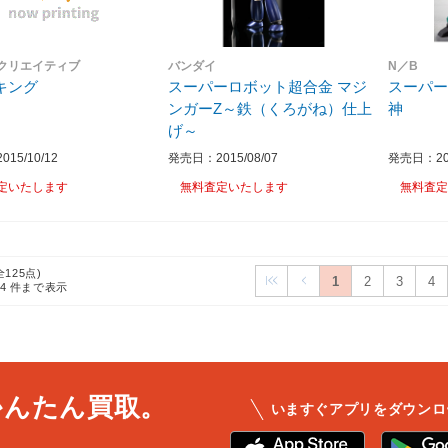
クリエイティブ
バンダイ
N／B
キング
スーパーロボット超合金 マジ
スーパー
ンガーZ～鉄（くろがね）仕上
神
げ～
15/10/12
発売日：2015/08/07
発売日：201
定いたします
無料査定いたします
無料査定
全125点)
1
2
3
4
24
件まで表示
かんたん買取。
いますぐアプリをダウンロ