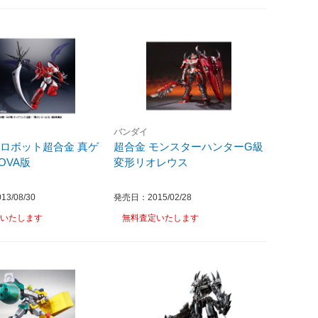
バンダイ
ロボット超合金 真ゲ
超合金 モンスターハンターG級
OVA版
変形リオレウス
3/08/30
発売日：2015/02/28
いたします
無料査定いたします