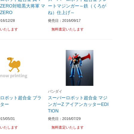
ZERO対暗黒大将軍 マ
ートマジンガー～鉄（くろが
ZERO
ね）仕上げ～
6/12/28
発売日：2016/09/17
いたします
無料査定いたします
バンダイ
ロボット超合金 ブラ
スーパーロボット超合金 マジ
ッター
ンガーZ アイアンカッターEDI
TION
5/05/31
発売日：2016/07/29
いたします
無料査定いたします