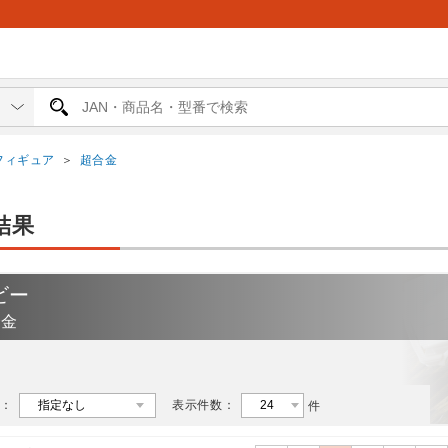
フィギュア
＞
超合金
結果
ビー
合金
：
表示件数：
件