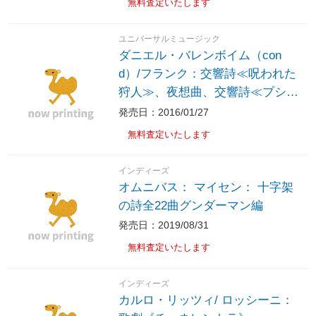
無料査定いたします
ユニバーサルミュージック
ダニエル・バレンボイム（con
d）/フランク：交響詩≪呪われた
狩人≫、夜想曲、交響詩≪プシ
シェ≫ 【CD】 ［ダニエル・バ
発売日：2016/01/27
レンボイム（cond） /CD］
無料査定いたします
インディーズ
オムニバス： マイセン： 十字架
の詩全22曲グンダーマン編
発売日：2019/08/31
無料査定いたします
インディーズ
カルロ・リッツィ/ ロッシーニ：