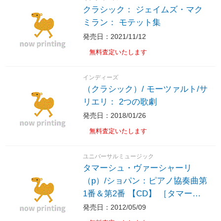
クラシック： ジェイムズ・マク
ミラン： モテット集
発売日：2021/11/12
無料査定いたします
インディーズ
（クラシック）/ モーツァルト/サ
リエリ： 2つの歌劇
発売日：2018/01/26
無料査定いたします
ユニバーサルミュージック
タマーシュ・ヴァーシャーリ
（p）/ショパン：ピアノ協奏曲第
1番＆第2番 【CD】 ［タマーシ
ュ・ヴァーシャーリ（p） /CD］
発売日：2012/05/09