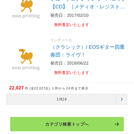
【CD】 ［メディオ・レジストロ
/CD］
発売日：2017/02/10
無料査定いたします
インディーズ
（クラシック）/ EOSギター四重
奏団：ライヴ！
発売日：2018/06/22
無料査定いたします
22,027
件 (全22,027点)
1
件から
24
件まで表示
1/918
カテゴリ検索トップへ