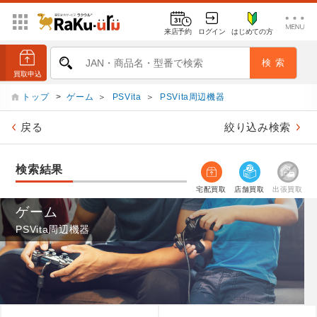
来店予約
ログイン
はじめての方
トップ
>
ゲーム
＞
PSVita
＞
PSVita周辺機器
戻る
絞り込み検索
検索結果
宅配買取
店舗買取
出張買取
ゲーム
PSVita周辺機器