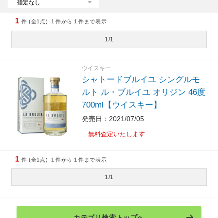
1
件 (全1点)
1
件から
1
件まで表示
1/1
ウイスキー
シャトードブルイユ シングルモ
ルト ル・ブルイユ オリジン 46度
700ml【ウイスキー】
発売日：2021/07/05
無料査定いたします
1
件 (全1点)
1
件から
1
件まで表示
1/1
カテゴリ検索トップへ