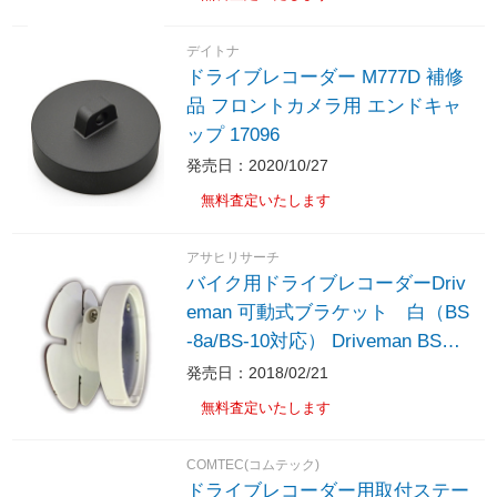
デイトナ
ドライブレコーダー M777D 補修
品 フロントカメラ用 エンドキャ
ップ 17096
発売日：2020/10/27
無料査定いたします
アサヒリサーチ
バイク用ドライブレコーダーDriv
eman 可動式ブラケット 白（BS
-8a/BS-10対応） Driveman BSBR
-W
発売日：2018/02/21
無料査定いたします
COMTEC(コムテック)
ドライブレコーダー用取付ステー