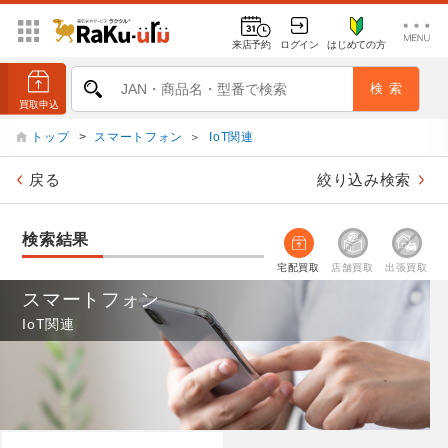
来店予約
ログイン
はじめての方
トップ
>
スマートフォン
＞
IoT関連
戻る
絞り込み検索
検索結果
宅配買取
店舗買取
出張買取
スマートフォン
IoT関連