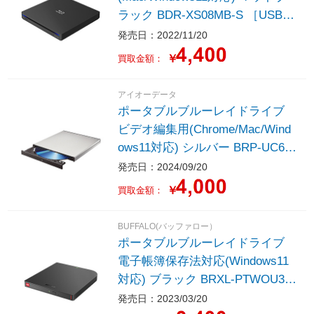
ラック BDR-XS08MB-S ［USB-A
／USB-C］
発売日：2022/11/20
￥
買取金額：
アイオーデータ
ポータブルブルーレイドライブ
ビデオ編集用(Chrome/Mac/Wind
ows11対応) シルバー BRP-UC6Z
S/H ［USB-A／USB-C］
発売日：2024/09/20
￥
買取金額：
BUFFALO(バッファロー）
ポータブルブルーレイドライブ
電子帳簿保存法対応(Windows11
対応) ブラック BRXL-PTWOU3-B
K
発売日：2023/03/20