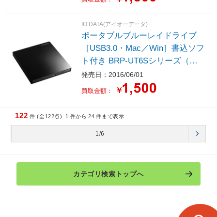
IO DATA(アイオーデータ)
ポータブルブルーレイドライブ
［USB3.0・Mac／Win］書込ソフ
ト付き BRP-UT6Sシリーズ（ピ
アノブラック） BRP-UT6SLK
発売日：2016/06/01
￥
買取金額：
122
件 (全122点)
1
件から
24
件まで表示
1/6
カテゴリ検索トップへ