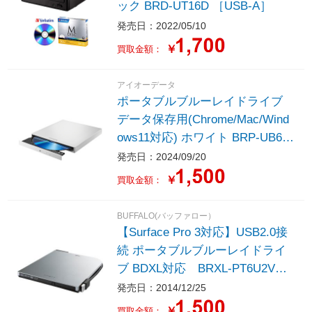
ック BRD-UT16D ［USB-A］
発売日：2022/05/10
￥
買取金額：
アイオーデータ
ポータブルブルーレイドライブ
データ保存用(Chrome/Mac/Wind
ows11対応) ホワイト BRP-UB6S
W/H ［USB-A］
発売日：2024/09/20
￥
買取金額：
BUFFALO(バッファロー）
【Surface Pro 3対応】USB2.0接
続 ポータブルブルーレイドライ
ブ BDXL対応 BRXL-PT6U2Vシ
リーズ （シルバー） BRXL-PT6
発売日：2014/12/25
U2V-SV
￥
買取金額：