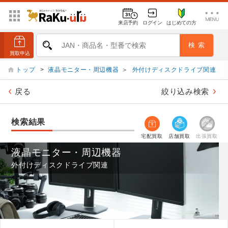
来店予約
ログイン
はじめての方
トップ
>
液晶モニター・周辺機器
＞
外付けディスクドライブ関連
戻る
絞り込み検索
検索結果
宅配買取
店舗買取
出張買取
液晶モニター・周辺機器
外付けディスクドライブ関連