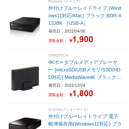
Pioneer(パイオニア)
外付けブルーレイドライブ (Wind
ows11対応/Mac) ブラック BDR-X
13JBK ［USB-A］
発売日：2022/04/30
￥
買取金額：
ITPROTECH
4Kポータブルメディアプレーヤ
ー [microSD/USBメモリ/SSD/HD
D対応] MediaWave4K ブラック M
EDIAWAVE4K
発売日：2022/12/24
￥
買取金額：
IO DATA(アイオーデータ)
外付けブルーレイドライブ 電子
帳簿保存用(Windows11対応) ブラ