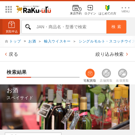
来店予約
ログイン
はじめての方
トップ
>
お酒
＞
輸入ウイスキー
＞
シングルモルト・スコッチウイ
戻る
絞り込み検索
検索結果
宅配買取
店舗買取
出張買取
お酒
スペイサイド