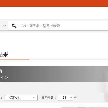
結果
酒
ワイン
：
表示件数：
件