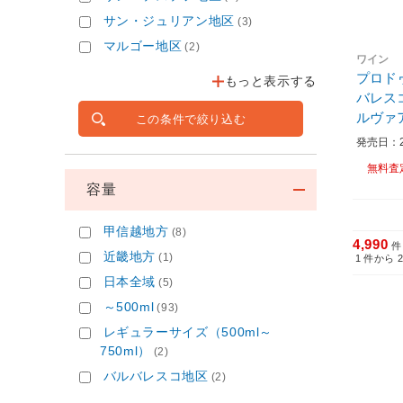
サン・ジュリアン地区
(3)
マルゴー地区
(2)
ワイン
プロド
もっと表示する
バレス
ルヴァア
この条件で絞り込む
ワイン
発売日：20
無料査
容量
甲信越地方
(8)
4,990
件
近畿地方
(1)
1
件から
日本全域
(5)
～500ml
(93)
レギュラーサイズ（500ml～
750ml）
(2)
バルバレスコ地区
(2)