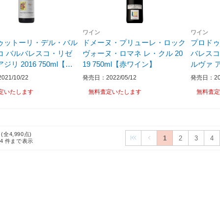
ワイン
ワイン
ゥットーリ・デル・バル
ドメーヌ・プリューレ・ロック
プロド
コ バルバレスコ・リゼ
ヴォーヌ・ロマネ レ・クル 20
バレスコ
ジリ 2016 750ml【赤
19 750ml【赤ワイン】
ルヴァ ア
】
ワイン
21/10/22
発売日：2022/05/12
発売日：202
定いたします
無料査定いたします
無料査定
 (全4,990点)
1
2
3
4
24
件まで表示