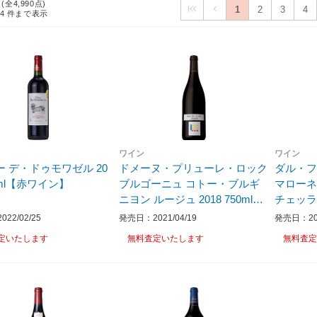
 (全4,990点)
1
2
3
4
24
件まで表示
ワイン
ワイン
 デ・ドゥモワゼル 20
ドメーヌ・プリューレ・ロック
ダル・フ
50ml【赤ワイン】
ブルゴーニュ コトー・ブルギ
マロー
ニヨン ルージュ 2018 750ml
チェッラ
【赤ワイン】
ィ・モン
22/02/25
発売日：2021/04/19
発売日：202
750ml
定いたします
無料査定いたします
無料査定