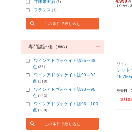
4,990
甘味果実酒
(7)
件
1
件から
フランス
(1)
この条件で絞り込む
専門誌評価（WA)
ワインアドヴォケイト誌85～89
ワイン
点
(36)
シャトー
ワインアドヴォケイト誌90～92
15 7
点
(118)
ワインアドヴォケイト誌93～95
発売日：20
点
(143)
無料査
ワインアドヴォケイト誌96～100
点
(100)
この条件で絞り込む