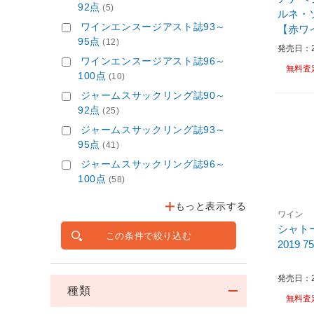
92点
(5)
ルネ・ソ
ワインエンスージアスト誌93～
【赤ワ
95点
(12)
発売日：20
ワインエンスージアスト誌96～
無料査
100点
(10)
ジャームスサックリング誌90～
92点
(25)
ジャームスサックリング誌93～
95点
(41)
ジャームスサックリング誌96～
100点
(58)
もっと表示する
ワイン
シャト
この条件で絞り込む
2019
発売日：20
種類
無料査