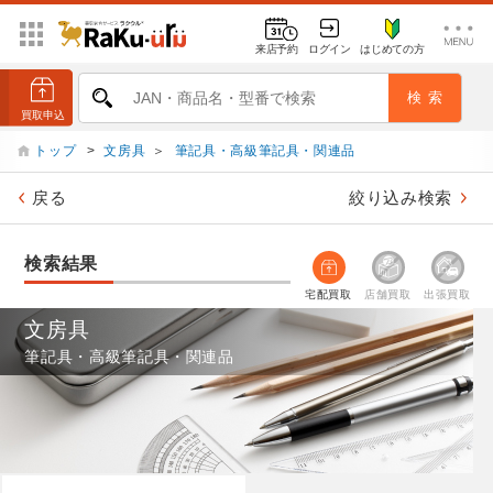
来店予約
ログイン
はじめての方
トップ
>
文房具
＞
筆記具・高級筆記具・関連品
戻る
絞り込み検索
検索結果
宅配買取
店舗買取
出張買取
文房具
筆記具・高級筆記具・関連品