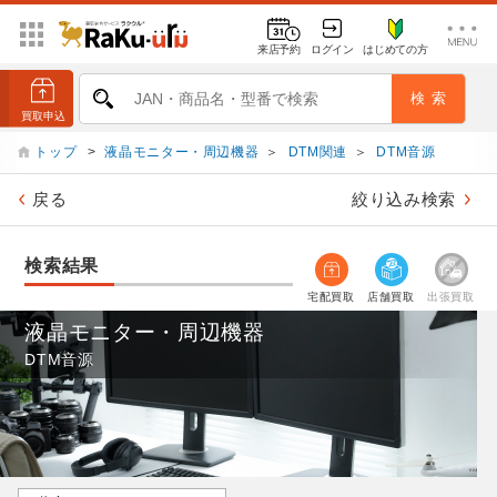
来店予約
ログイン
はじめての方
トップ
>
液晶モニター・周辺機器
＞
DTM関連
＞
DTM音源
戻る
絞り込み検索
検索結果
宅配買取
店舗買取
出張買取
液晶モニター・周辺機器
DTM音源