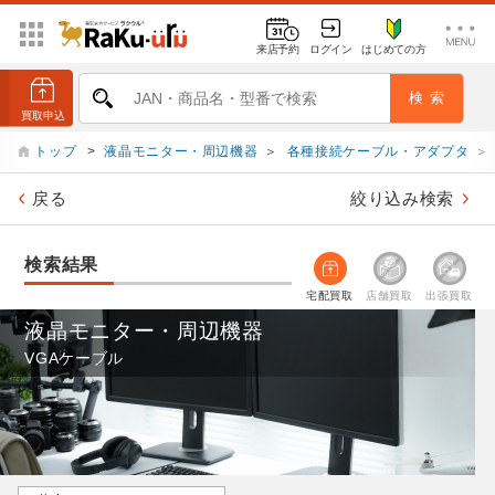
来店予約
ログイン
はじめての方
トップ
>
液晶モニター・周辺機器
＞
各種接続ケーブル・アダプタ
＞
戻る
絞り込み検索
検索結果
宅配買取
店舗買取
出張買取
液晶モニター・周辺機器
VGAケーブル